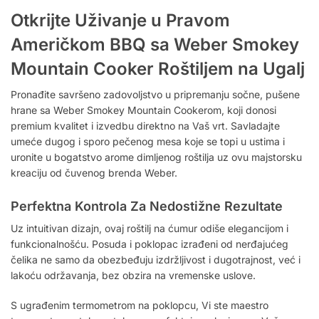
Otkrijte Uživanje u Pravom
Američkom BBQ sa Weber Smokey
Mountain Cooker Roštiljem na Ugalj
Pronađite savršeno zadovoljstvo u pripremanju sočne, pušene
hrane sa Weber Smokey Mountain Cookerom, koji donosi
premium kvalitet i izvedbu direktno na Vaš vrt. Savladajte
umeće dugog i sporo pečenog mesa koje se topi u ustima i
uronite u bogatstvo arome dimljenog roštilja uz ovu majstorsku
kreaciju od čuvenog brenda Weber.
Perfektna Kontrola Za Nedostižne Rezultate
Uz intuitivan dizajn, ovaj roštilj na ćumur odiše elegancijom i
funkcionalnošću. Posuda i poklopac izrađeni od nerđajućeg
čelika ne samo da obezbeđuju izdržljivost i dugotrajnost, već i
lakoću održavanja, bez obzira na vremenske uslove.
S ugrađenim termometrom na poklopcu, Vi ste maestro