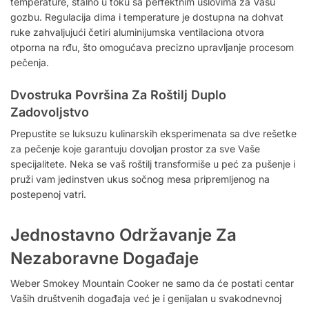
temperature, stalno u toku sa perfektnim uslovima za Vašu
gozbu. Regulacija dima i temperature je dostupna na dohvat
ruke zahvaljujući četiri aluminijumska ventilaciona otvora
otporna na rđu, što omogućava precizno upravljanje procesom
pečenja.
Dvostruka Površina Za Roštilj Duplo
Zadovoljstvo
Prepustite se luksuzu kulinarskih eksperimenata sa dve rešetke
za pečenje koje garantuju dovoljan prostor za sve Vaše
specijalitete. Neka se vaš roštilj transformiše u peć za pušenje i
pruži vam jedinstven ukus sočnog mesa pripremljenog na
postepenoj vatri.
Jednostavno Održavanje Za
Nezaboravne Događaje
Weber Smokey Mountain Cooker ne samo da će postati centar
Vaših društvenih događaja već je i genijalan u svakodnevnoj