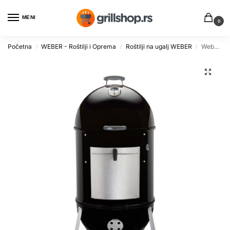
MENI
0
Početna
WEBER - Roštilji i Oprema
Roštilji na ugalj WEBER
Weber Smokey Mountain Cooker Roštilj na Ugalj Ø 57 cm
/
/
/