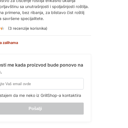
tvo za čišćenje roštilja efikasno uklanja
ljavštinu sa unutrašnjosti i spoljašnjosti roštilja.
 primena, bez ribanja, za blistavo čist roštilj
 savršene specijalitete.
(
3
recenzije korisnika)
a zalihama
sti me kada proizvod bude ponovo na
.
stajem da me neko iz GrillShop-a kontaktira