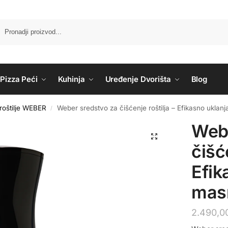
Pizza Peći
Kuhinja
Uređenje Dvorišta
Blog
 roštilje WEBER
Weber sredstvo za čišćenje roštilja – Efikasno ukla
/
Webe
čišć
Efik
mas
2.490,0