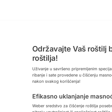
Održavajte Vaš roštilj
roštilja!
Uživanje u savršeno pripremljenim specijal
ribanje i sate provedene u čišćenju masno
nakon svakog korišćenja!
Efikasno uklanjanje masnoće
Weber sredstvo za čišćenje roštilja posebn
pitanju unutrašnjost ili spoljašnjost rošti