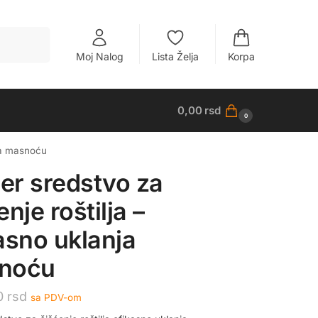
Pretraži
Moj Nalog
Lista Želja
Korpa
0,00
rsd
0
nja masnoću
r sredstvo za
enje roštilja –
asno uklanja
noću
0
rsd
sa PDV-om