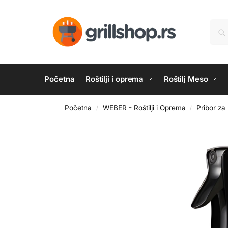
Početna
Roštilji i oprema
Roštilj Meso
Početna
WEBER - Roštilji i Oprema
Pribor za
/
/