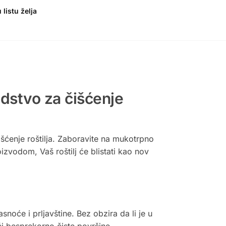
 listu želja
edstvo za čišćenje
išćenje roštilja. Zaboravite na mukotrpno
zvodom, Vaš roštilj će blistati kao nov
oće i prljavštine. Bez obzira da li je u
ući besprekorno čiste površine.