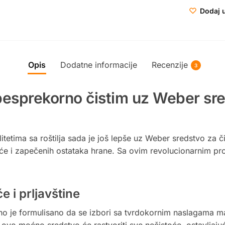
Dodaj u
Opis
Dodatne informacije
Recenzije
3
 besprekorno čistim uz Weber sr
itetima sa roštilja sada je još lepše uz Weber sredstvo za č
će i zapečenih ostataka hrane. Sa ovim revolucionarnim proi
 i prljavštine
o je formulisano da se izbori sa tvrdokornim naslagama masn
lja, ovo moćno sredstvo će rastvoriti sve nečistoće, ostavljaj