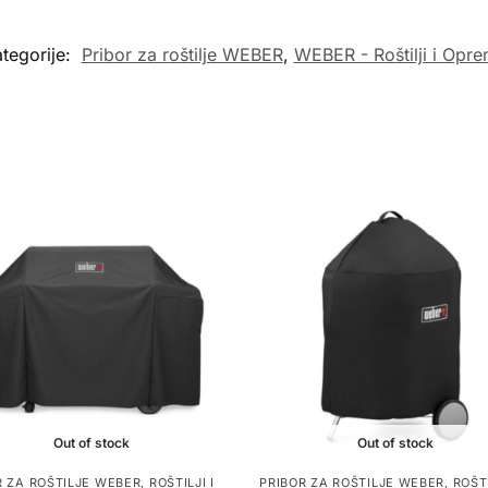
tegorije:
Pribor za roštilje WEBER
,
WEBER - Roštilji i Opr
Out of stock
Out of stock
R ZA ROŠTILJE WEBER
,
ROŠTILJI I
PRIBOR ZA ROŠTILJE WEBER
,
ROŠTI