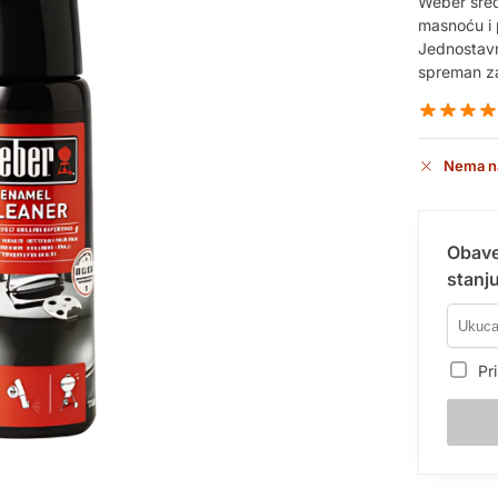
Weber sreds
masnoću i pr
Jednostavna
spreman za
Nema n
Obave
stanju
Pri