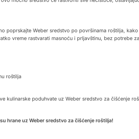
Samo poprskajte Weber sredstvo po površinama roštilja, kako i
atko vreme rastvarati masnoću i prljavštinu, bez potrebe z
u roštilja
e kulinarske poduhvate uz Weber sredstvo za čišćenje rošti
usu hrane uz Weber sredstvo za čišćenje roštilja!