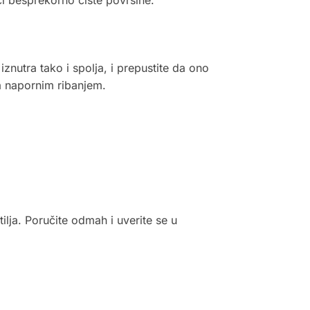
znutra tako i spolja, i prepustite da ono
a napornim ribanjem.
lja. Poručite odmah i uverite se u