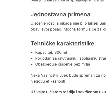
Jednostavna primena
Čišćenje roštilja nikada nije bilo lakše! 
obavi svoj posao. Moćna formula će za kr
Tehničke karakteristike:
Kapacitet: 300 ml
Pogodan za unutrašnju i spoljašnju stran
Obezbeđuje čišćenje bez mrlja
Neka Vaš roštilj uvek bude spreman za nov
njegovu efikasnost!
Uživajte u čistom roštilju i savršenom uk