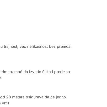
nu trajnost, već i efikasnost bez premca.
 trimeru moć da izvede čisto i precizno
e.
a od 28 metara osigurava da će jedno
 vrtu.