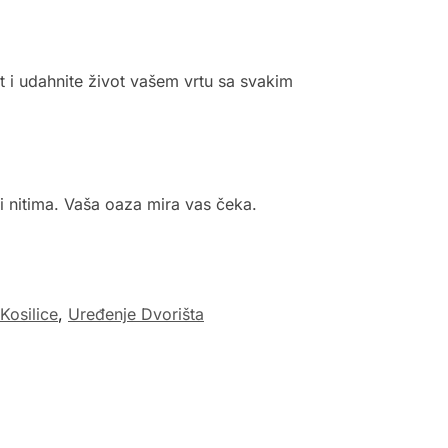
t i udahnite život vašem vrtu sa svakim
mi nitima. Vaša oaza mira vas čeka.
Kosilice
,
Uređenje Dvorišta