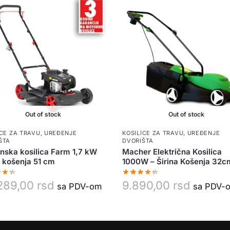
Out of stock
Out of stock
ICE ZA TRAVU
,
UREĐENJE
KOSILICE ZA TRAVU
,
UREĐENJE
ŠTA
DVORIŠTA
nska kosilica Farm 1,7 kW
Macher Električna Kosilica
e košenja 51 cm
1000W – Širina Košenja 32c
289,00
rsd
9.890,00
rsd
sa PDV-om
sa PDV-