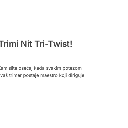
rimi Nit Tri-Twist!
 Zamislite osećaj kada svakim potezom
vaš trimer postaje maestro koji diriguje