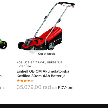
Out of stock
KOSILICE ZA TRAVU
,
UREĐENJE
DVORIŠTA
Einhell GE-CM Akumulatorska
m
Kosilica 33cm 4Ah Batterija
35.079,00
rsd
om
sa PDV-om