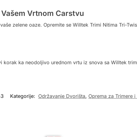
 u Vašem Vrtnom Carstvu
vaše zelene oaze. Opremite se Willtek Trimi Nitima Tri-Twis
rvi korak ka neodoljivo urednom vrtu iz snova sa Willtek tri
43
Kategorije:
Održavanje Dvorišta
,
Oprema za Trimere i 