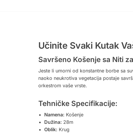
Učinite Svaki Kutak Va
Savršeno Košenje sa Niti za
Jeste li umorni od konstantne borbe sa s
naoko neukrotiva vegetacija postaje savršen
orkestrom vaše vrste.
Tehničke Specifikacije:
Namena:
Košenje
Dužina:
28m
Oblik:
Krug