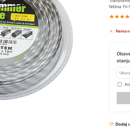
Transformiš
Nitima Tri-T
Nema n
Obave
stanju
Pri
Dodaj u