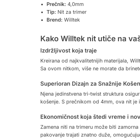
Prečnik:
4,0mm
Tip:
Nit za trimer
Brend:
Willtek
Kako Willtek nit utiče na v
Izdržljivost koja traje
Kreirana od najkvalitetnijih materijala, Wi
Sa ovom nitkom, više ne morate da brinet
Superioran Dizajn za Snažnije Košen
Njena jedinstvena tri-twist struktura osig
košenje. S prečnikom od 4mm, ova nit je id
Ekonomičnost koja štedi vreme i no
Zamena niti na trimeru može biti zamorna 
pakovanje trajati znatno duže, omogućujuć