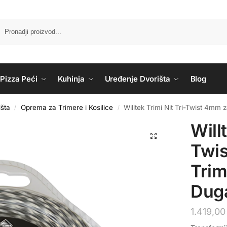
Pizza Peći
Kuhinja
Uređenje Dvorišta
Blog
šta
Oprema za Trimere i Kosilice
Willtek Trimi Nit Tri-Twist 4mm
/
/
Will
Twi
Trim
Dug
1.419,0