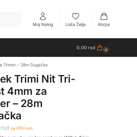
Pretraži
Moj Nalog
Lista Želja
Korpa
0,00
rsd
0
 za Trimer – 28m Dugačka
tek Trimi Nit Tri-
st 4mm za
er – 28m
ačka
0
rsd
sa PDV-om