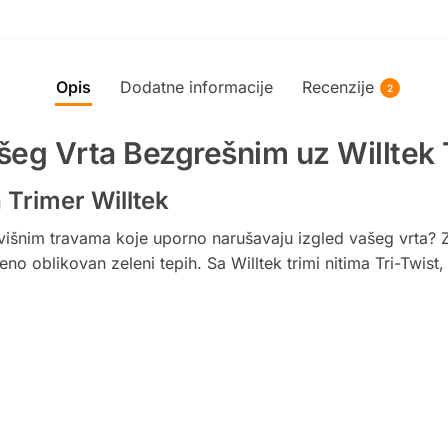
Opis
Dodatne informacije
Recenzije
2
šeg Vrta Bezgrešnim uz Willtek T
 Trimer Willtek
uvišnim travama koje uporno narušavaju izgled vašeg vrta?
o oblikovan zeleni tepih. Sa Willtek trimi nitima Tri-Twist, 