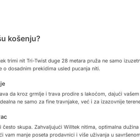
ašu košenju?
lltek trimi nit Tri-Twist duge 28 metara pruža ne samo izuzet
e o dosadnim prekidima usled pucanja niti.
je
urava da kroz grmlje i trava prodire s lakoćom, dajući vašem
ealna ne samo za fine travnjake, već i za izazovnije teren
vac
i često skupa. Zahvaljujući Willtek nitima, optimalna dužin
i vam manje poseta prodavnici i više uživanja u savršenom