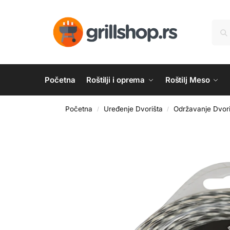
Početna
Roštilji i oprema
Roštilj Meso
Početna
Uređenje Dvorišta
Održavanje Dvori
/
/