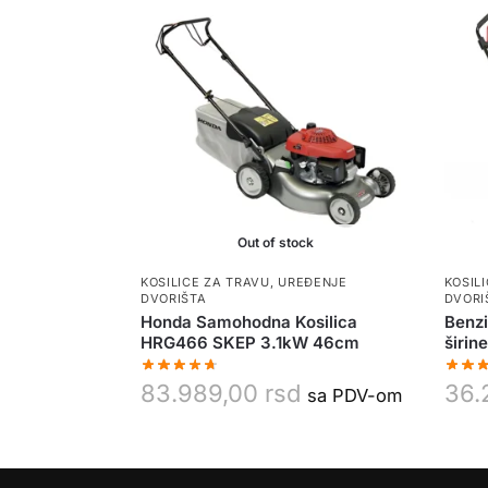
Out of stock
KOSILICE ZA TRAVU
,
UREĐENJE
KOSIL
DVORIŠTA
DVORI
Honda Samohodna Kosilica
Benzi
HRG466 SKEP 3.1kW 46cm
širin
83.989,00
rsd
36.
sa PDV-om