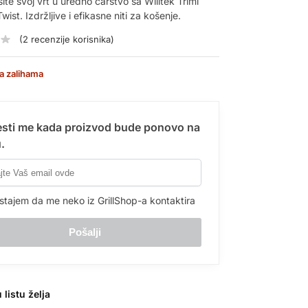
ite svoj vrt u uredno carstvo sa Willtek Trimi
wist. Izdržljive i efikasne niti za košenje.
(
2
recenzije korisnika)
a zalihama
sti me kada proizvod bude ponovo na
.
stajem da me neko iz GrillShop-a kontaktira
 listu želja