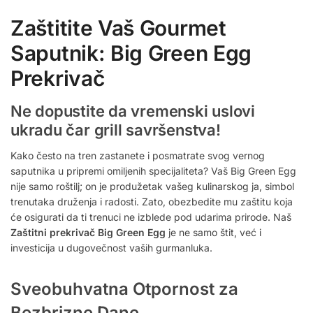
Zaštitite Vaš Gourmet
Saputnik: Big Green Egg
Prekrivač
Ne dopustite da vremenski uslovi
ukradu čar grill savršenstva!
Kako često na tren zastanete i posmatrate svog vernog
saputnika u pripremi omiljenih specijaliteta? Vaš Big Green Egg
nije samo roštilj; on je produžetak vašeg kulinarskog ja, simbol
trenutaka druženja i radosti. Zato, obezbedite mu zaštitu koja
će osigurati da ti trenuci ne izblede pod udarima prirode. Naš
Zaštitni prekrivač Big Green Egg
je ne samo štit, već i
investicija u dugovečnost vaših gurmanluka.
Sveobuhvatna Otpornost za
Bezbrizne Dane