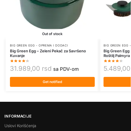
Out of stock
BIG GREEN EGG - OPREMA I DODACI
BIG GREEN EGG 
Big Green Egg – Zeleni Pekač za Savršeno
Big Green Egg
Kuvanje
Roštilj Palmyra
31.989,00
rsd
5.489,0
sa PDV-om
Get notified
INFORMACIJE
Uslovi Korišćenja