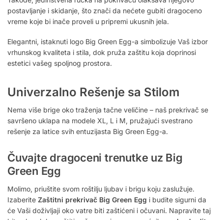
postavljanje i skidanje, što znači da nećete gubiti dragoceno
vreme koje bi inače proveli u pripremi ukusnih jela.
Elegantni, istaknuti logo Big Green Egg-a simbolizuje Vaš izbor
vrhunskog kvaliteta i stila, dok pruža zaštitu koja doprinosi
estetici vašeg spoljnog prostora.
Univerzalno Rešenje sa Stilom
Nema više brige oko traženja tačne veličine – naš prekrivač se
savršeno uklapa na modele XL, L i M, pružajući svestrano
rešenje za latice svih entuzijasta Big Green Egg-a.
Čuvajte dragoceni trenutke uz Big
Green Egg
Molimo, priuštite svom roštilju ljubav i brigu koju zaslužuje.
Izaberite
Zaštitni prekrivač Big Green Egg
i budite sigurni da
će Vaši doživljaji oko vatre biti zaštićeni i očuvani. Napravite taj