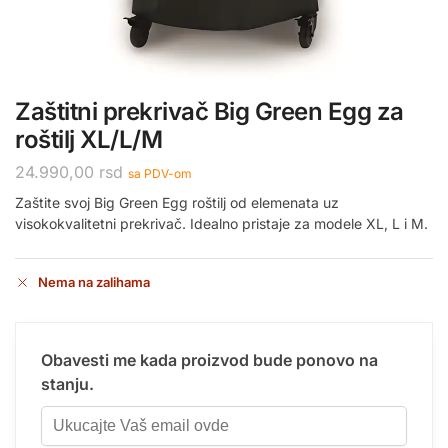
Zaštitni prekrivač Big Green Egg za
roštilj XL/L/M
24.990,00
rsd
sa PDV-om
Zaštite svoj Big Green Egg roštilj od elemenata uz
visokokvalitetni prekrivač. Idealno pristaje za modele XL, L i M.
Nema na zalihama
Obavesti me kada proizvod bude ponovo na
stanju.