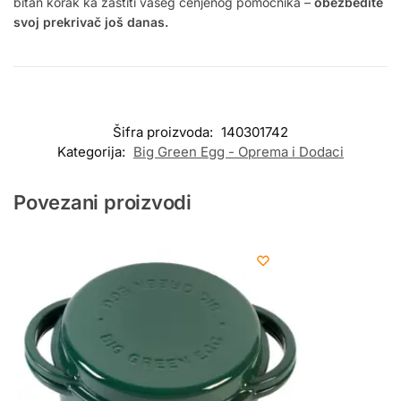
bitan korak ka zaštiti vašeg cenjenog pomoćnika –
obezbedite
svoj prekrivač još danas.
Šifra proizvoda:
140301742
Kategorija:
Big Green Egg - Oprema i Dodaci
Povezani proizvodi