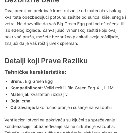
Ovaj premijum prekrivač konstruisan je od materiala visokog
kvaliteta obezbeđujući potpunu zaštite od sunca, kiše, snega i
vetra. Ne dozvolite da vaš Big Green Egg pati od oštećenja ili
izbledelog izgleda. Zahvaljujući vrhunskoj zaštiti koju ovaj
pokrivač pruža, možete bezbrižno planirati svoje roštiljade,
znajući da je vaš roštilj uvek spreman.
Detalji koji Prave Razliku
Tehničke karakteristike:
Brend:
Big Green Egg
Kompatibilnost:
Veliki roštilji Big Green Egg XL, L i M
Materijal:
kvalitetan i izdržljiv
Boja:
crna
Održavanje:
lako ručno pranje i sušenje na vazduhu
Ventilacioni otvori na pokrivaču su ključni za sprečavanje
kondenzacije i obezbeđivanje stalne cirkulacije vazduha.
Takođe, jedinstvena ručka na pokrivaču olakšava njegovo