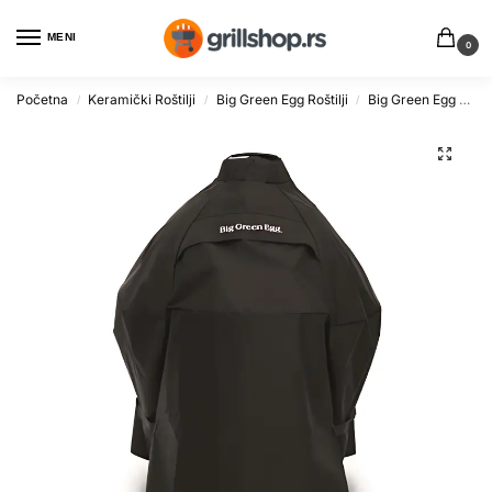
MENI
0
Početna
Keramički Roštilji
Big Green Egg Roštilji
Big Green Egg - Oprema i Dodaci
/
/
/