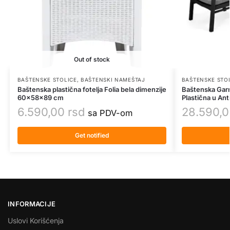
Out of stock
BAŠTENSKE STOLICE
,
BAŠTENSKI NAMEŠTAJ
BAŠTENSKE STO
Baštenska plastična fotelja Folia bela dimenzije
Baštenska Garn
60x58x89 cm
Plastična u Ant
6.590,00
rsd
28.590,
sa PDV-om
Get notified
INFORMACIJE
Uslovi Korišćenja