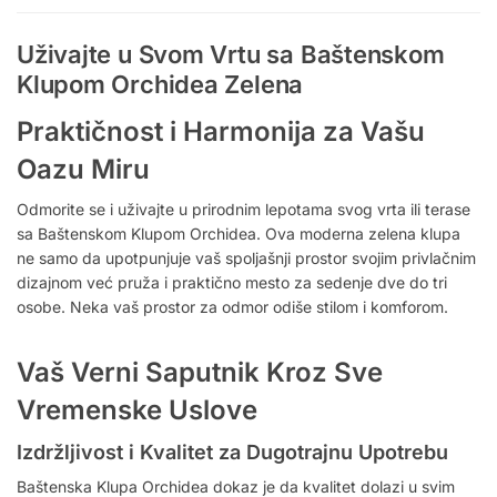
Uživajte u Svom Vrtu sa Baštenskom
Klupom Orchidea Zelena
Praktičnost i Harmonija za Vašu
Oazu Miru
Odmorite se i uživajte u prirodnim lepotama svog vrta ili terase
sa Baštenskom Klupom Orchidea. Ova moderna zelena klupa
ne samo da upotpunjuje vaš spoljašnji prostor svojim privlačnim
dizajnom već pruža i praktično mesto za sedenje dve do tri
osobe. Neka vaš prostor za odmor odiše stilom i komforom.
Vaš Verni Saputnik Kroz Sve
Vremenske Uslove
Izdržljivost i Kvalitet za Dugotrajnu Upotrebu
Baštenska Klupa Orchidea dokaz je da kvalitet dolazi u svim