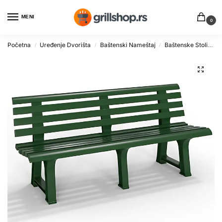
MENI
0
Početna
Uređenje Dvorišta
Baštenski Nameštaj
Baštenske Stolice
/
/
/