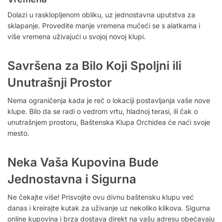
Dolazi u rasklopljenom obliku, uz jednostavna uputstva za
sklapanje. Provedite manje vremena mučeći se s alatkama i
više vremena uživajući u svojoj novoj klupi.
Savršena za Bilo Koji Spoljni ili
Unutrašnji Prostor
Nema ograničenja kada je reč o lokaciji postavljanja vaše nove
klupe. Bilo da se radi o vedrom vrtu, hladnoj terasi, ili čak o
unutrašnjem prostoru, Baštenska Klupa Orchidea će naći svoje
mesto.
Neka Vaša Kupovina Bude
Jednostavna i Sigurna
Ne čekajte više! Prisvojite ovu divnu baštensku klupu već
danas i kreirajte kutak za uživanje uz nekoliko klikova. Sigurna
online kupovina i brza dostava direkt na vašu adresu obećavaju