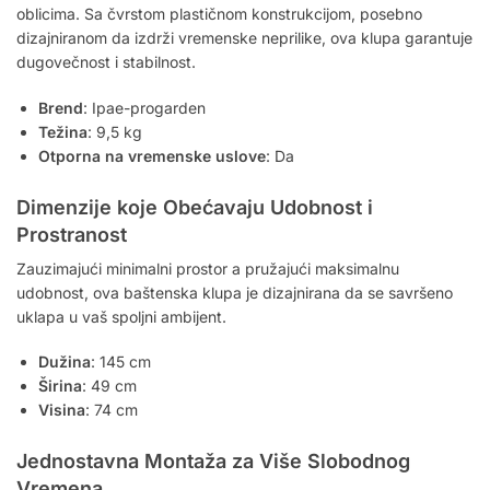
oblicima. Sa čvrstom plastičnom konstrukcijom, posebno
dizajniranom da izdrži vremenske neprilike, ova klupa garantuje
dugovečnost i stabilnost.
Brend
: Ipae-progarden
Težina
: 9,5 kg
Otporna na vremenske uslove
: Da
Dimenzije koje Obećavaju Udobnost i
Prostranost
Zauzimajući minimalni prostor a pružajući maksimalnu
udobnost, ova baštenska klupa je dizajnirana da se savršeno
uklapa u vaš spoljni ambijent.
Dužina
: 145 cm
Širina
: 49 cm
Visina
: 74 cm
Jednostavna Montaža za Više Slobodnog
Vremena