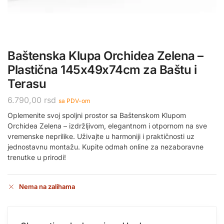
Baštenska Klupa Orchidea Zelena –
Plastična 145x49x74cm za Baštu i
Terasu
6.790,00
rsd
sa PDV-om
Oplemenite svoj spoljni prostor sa Baštenskom Klupom
Orchidea Zelena – izdržljivom, elegantnom i otpornom na sve
vremenske neprilike. Uživajte u harmoniji i praktičnosti uz
jednostavnu montažu. Kupite odmah online za nezaboravne
trenutke u prirodi!
Nema na zalihama