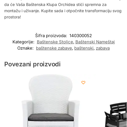
da će Vaša Baštenska Klupa Orchidea stići spremna za
montažu i uživanje. Kupite sada i otpočnite transformaciju svog
prostora!
Šifra proizvoda:
140300052
Kategorije:
Baštenske Stolice
,
Baštenski Nameštaj
Oznake:
baštenske zabave
,
baštenski
,
zabava
Povezani proizvodi