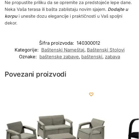
Ne propustite priliku da se opremite za predstojeće lepe dane.
Neka Vaša terasa ili bašta zablistaju novim sjajem.
Dodajte u
korpu
i unesite dozu elegancije i praktičnosti u Vaš spoljni
dekor.
Šifra proizvoda:
140300012
Kategorije:
Baštenski Nameštaj
,
Baštenski Stolovi
Oznake:
baštenske zabave
,
baštenski
,
zabava
Povezani proizvodi