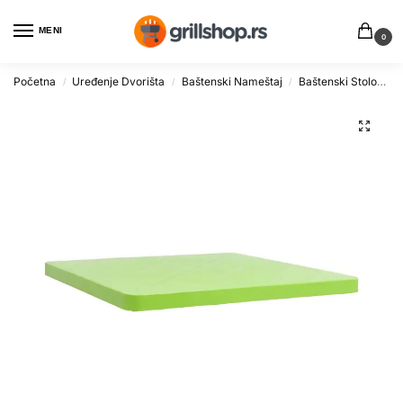
MENI
0
Početna
Uređenje Dvorišta
Baštenski Nameštaj
Baštenski Stolovi
/
/
/