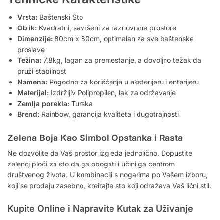
Vrsta:
Baštenski Sto
Oblik:
Kvadratni, savršeni za raznovrsne prostore
Dimenzije:
80cm x 80cm, optimalan za sve baštenske
proslave
Težina:
7,8kg, lagan za premestanje, a dovoljno težak da
pruži stabilnost
Namena:
Pogodno za korišćenje u eksterijeru i enterijeru
Materijal:
Izdržljiv Polipropilen, lak za održavanje
Zemlja porekla:
Turska
Brend:
Rainbow, garancija kvaliteta i dugotrajnosti
Zelena Boja Kao Simbol Opstanka i Rasta
Ne dozvolite da Vaš prostor izgleda jednolično. Dopustite
zelenoj ploči za sto da ga obogati i učini ga centrom
društvenog života. U kombinaciji s nogarima po Vašem izboru,
koji se prodaju zasebno, kreirajte sto koji odražava Vaš lični stil.
Kupite Online i Napravite Kutak za Uživanje