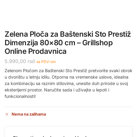
Zelena Ploča za Baštenski Sto Prestiž
Dimenzija 80×80 cm – Grillshop
Online Prodavnica
5.990,00
rsd
sa PDV-om
Zelenom Pločom za Baštenski Sto Prestiž pretvorite svaki obrok
u dvorištu u letnju idilu. Otporna na vremenske uslove, idealna
za kombinaciju sa raznim stilovima, unesite duh prirode u svoj
eksterijerni prostor. Naručite sada i uživajte u lepoti i
funkcionalnosti!
Nema na zalihama