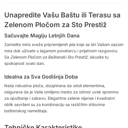
Unapredite Vašu Baštu ili Terasu sa
Zelenom Pločom za Sto Prestiž
Sačuvajte Magiju Letnjih Dana
Zamislite miris sveže pripremljenih jela koje se širi Vašom oazom
mira dok uživate u laganom povetarcu i prijatnom razgovoru.
Sa
Zelenom Pločom za Baštenski Sto Prestiž
, iskusite tu
spokojnost svaki dan.
Idealna za Sva Godišnja Doba
Naša robustna ploča, dizajnirana da odoli elementima,
osigurava da je Vaše omiljeno mesto za odmor uvek spremno
za opuštanje i zabavu. Elegantne zelene nijanse i kvadratni
oblik savršeni su za kombinaciju sa različitim stilovima
baštenskog nameštaja.
Tehničke Karakteristike