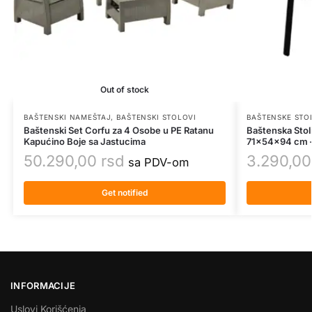
Out of stock
BAŠTENSKI NAMEŠTAJ
,
BAŠTENSKI STOLOVI
BAŠTENSKE STO
Baštenski Set Corfu za 4 Osobe u PE Ratanu
Baštenska Stol
Kapućino Boje sa Jastucima
71x54x94 cm – 
50.290,00
rsd
3.290,0
sa PDV-om
Get notified
INFORMACIJE
Uslovi Korišćenja