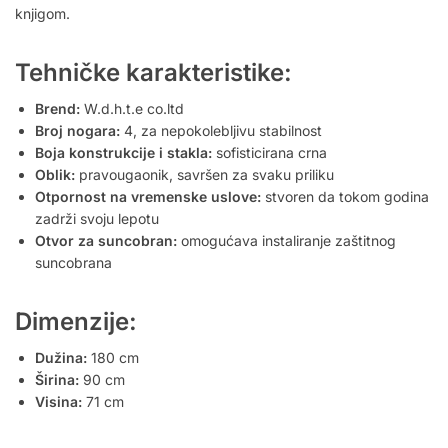
knjigom.
Tehničke karakteristike:
Brend:
W.d.h.t.e co.ltd
Broj nogara:
4, za nepokolebljivu stabilnost
Boja konstrukcije i stakla:
sofisticirana crna
Oblik:
pravougaonik, savršen za svaku priliku
Otpornost na vremenske uslove:
stvoren da tokom godina
zadrži svoju lepotu
Otvor za suncobran:
omogućava instaliranje zaštitnog
suncobrana
Dimenzije:
Dužina:
180 cm
Širina:
90 cm
Visina:
71 cm