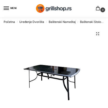
MENI
0
Početna
Uređenje Dvorišta
Baštenski Nameštaj
Baštenski Stolovi
/
/
/