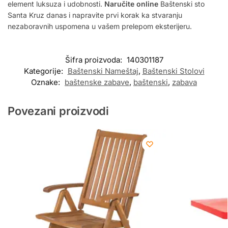
element luksuza i udobnosti.
Naručite online
Baštenski sto
Santa Kruz danas i napravite prvi korak ka stvaranju
nezaboravnih uspomena u vašem prelepom eksterijeru.
Šifra proizvoda:
140301187
Kategorije:
Baštenski Nameštaj
,
Baštenski Stolovi
Oznake:
baštenske zabave
,
baštenski
,
zabava
Povezani proizvodi