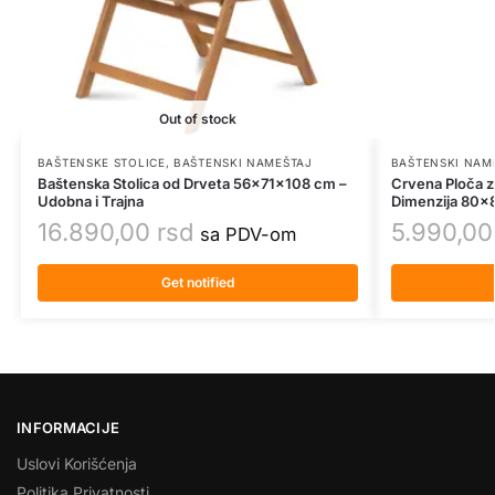
Out of stock
BAŠTENSKE STOLICE
,
BAŠTENSKI NAMEŠTAJ
BAŠTENSKI NAM
Baštenska Stolica od Drveta 56x71x108 cm –
Crvena Ploča z
Udobna i Trajna
Dimenzija 80×
16.890,00
rsd
5.990,0
sa PDV-om
Get notified
INFORMACIJE
Uslovi Korišćenja
Politika Privatnosti