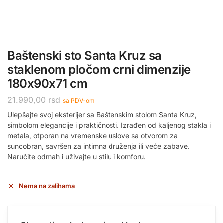
Baštenski sto Santa Kruz sa
staklenom pločom crni dimenzije
180x90x71 cm
21.990,00
rsd
sa PDV-om
Ulepšajte svoj eksterijer sa Baštenskim stolom Santa Kruz,
simbolom elegancije i praktičnosti. Izrađen od kaljenog stakla i
metala, otporan na vremenske uslove sa otvorom za
suncobran, savršen za intimna druženja ili veće zabave.
Naručite odmah i uživajte u stilu i komforu.
Nema na zalihama