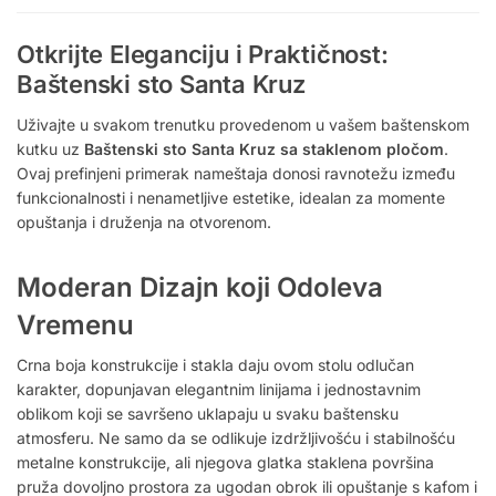
Otkrijte Eleganciju i Praktičnost:
Baštenski sto Santa Kruz
Uživajte u svakom trenutku provedenom u vašem baštenskom
kutku uz
Baštenski sto Santa Kruz sa staklenom pločom
.
Ovaj prefinjeni primerak nameštaja donosi ravnotežu između
funkcionalnosti i nenametljive estetike, idealan za momente
opuštanja i druženja na otvorenom.
Moderan Dizajn koji Odoleva
Vremenu
Crna boja konstrukcije i stakla daju ovom stolu odlučan
karakter, dopunjavan elegantnim linijama i jednostavnim
oblikom koji se savršeno uklapaju u svaku baštensku
atmosferu. Ne samo da se odlikuje izdržljivošću i stabilnošću
metalne konstrukcije, ali njegova glatka staklena površina
pruža dovoljno prostora za ugodan obrok ili opuštanje s kafom i