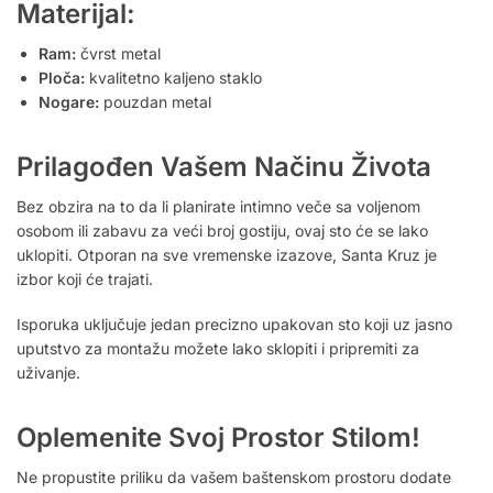
Materijal:
Ram:
čvrst metal
Ploča:
kvalitetno kaljeno staklo
Nogare:
pouzdan metal
Prilagođen Vašem Načinu Života
Bez obzira na to da li planirate intimno veče sa voljenom
osobom ili zabavu za veći broj gostiju, ovaj sto će se lako
uklopiti. Otporan na sve vremenske izazove, Santa Kruz je
izbor koji će trajati.
Isporuka uključuje jedan precizno upakovan sto koji uz jasno
uputstvo za montažu možete lako sklopiti i pripremiti za
uživanje.
Oplemenite Svoj Prostor Stilom!
Ne propustite priliku da vašem baštenskom prostoru dodate