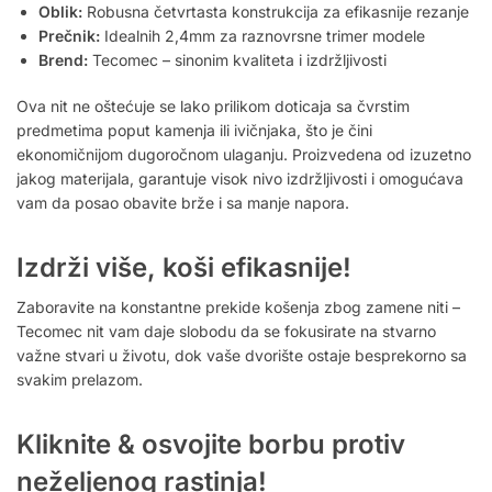
Oblik:
Robusna četvrtasta konstrukcija za efikasnije rezanje
Prečnik:
Idealnih 2,4mm za raznovrsne trimer modele
Brend:
Tecomec – sinonim kvaliteta i izdržljivosti
Ova nit ne oštećuje se lako prilikom doticaja sa čvrstim
predmetima poput kamenja ili ivičnjaka, što je čini
ekonomičnijom dugoročnom ulaganju. Proizvedena od izuzetno
jakog materijala, garantuje visok nivo izdržljivosti i omogućava
vam da posao obavite brže i sa manje napora.
Izdrži više, koši efikasnije!
Zaboravite na konstantne prekide košenja zbog zamene niti –
Tecomec nit vam daje slobodu da se fokusirate na stvarno
važne stvari u životu, dok vaše dvorište ostaje besprekorno sa
svakim prelazom.
Kliknite & osvojite borbu protiv
neželjenog rastinja!