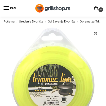
MENI
0
Početna
Uređenje Dvorišta
Održavanje Dvorišta
Oprema za Trimere i Kosilice
/
/
/