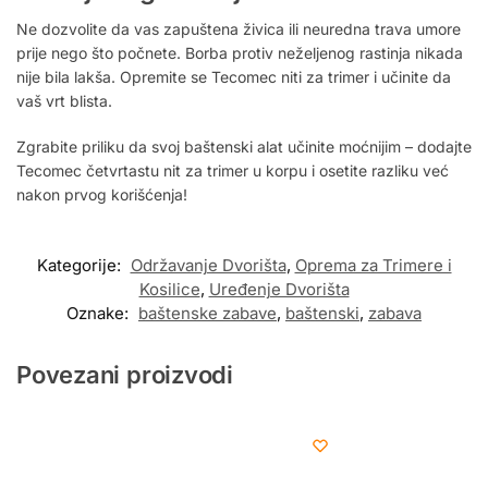
Ne dozvolite da vas zapuštena živica ili neuredna trava umore
prije nego što počnete. Borba protiv neželjenog rastinja nikada
nije bila lakša. Opremite se Tecomec niti za trimer i učinite da
vaš vrt blista.
Zgrabite priliku da svoj baštenski alat učinite moćnijim – dodajte
Tecomec četvrtastu nit za trimer u korpu i osetite razliku već
nakon prvog korišćenja!
Kategorije:
Održavanje Dvorišta
,
Oprema za Trimere i
Kosilice
,
Uređenje Dvorišta
Oznake:
baštenske zabave
,
baštenski
,
zabava
Povezani proizvodi