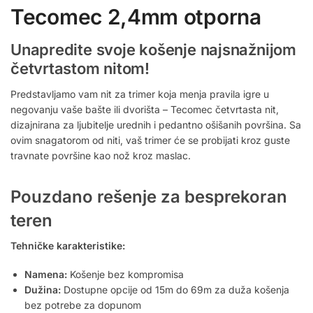
Tecomec 2,4mm otporna
Unapredite svoje košenje najsnažnijom
četvrtastom nitom!
Predstavljamo vam nit za trimer koja menja pravila igre u
negovanju vaše bašte ili dvorišta – Tecomec četvrtasta nit,
dizajnirana za ljubitelje urednih i pedantno ošišanih površina. Sa
ovim snagatorom od niti, vaš trimer će se probijati kroz guste
travnate površine kao nož kroz maslac.
Pouzdano rešenje za besprekoran
teren
Tehničke karakteristike:
Namena:
Košenje bez kompromisa
Dužina:
Dostupne opcije od 15m do 69m za duža košenja
bez potrebe za dopunom