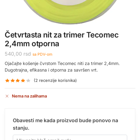
Četvrtasta nit za trimer Tecomec
2,4mm otporna
540,00
rsd
sa PDV-om
Ojačajte košenje čvrstom Tecomec niti za trimer 2,4mm.
Dugotrajna, efikasna i otporna za savršen vrt.
(
2
recenzije korisnika)
Nema na zalihama
Obavesti me kada proizvod bude ponovo na
stanju.