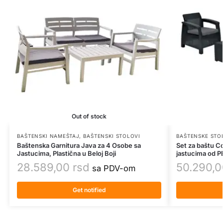
Out of stock
BAŠTENSKI NAMEŠTAJ
,
BAŠTENSKI STOLOVI
BAŠTENSKE STO
Baštenska Garnitura Java za 4 Osobe sa
Set za baštu Co
Jastucima, Plastična u Beloj Boji
jastucima od P
28.589,00
rsd
50.290,
sa PDV-om
Get notified