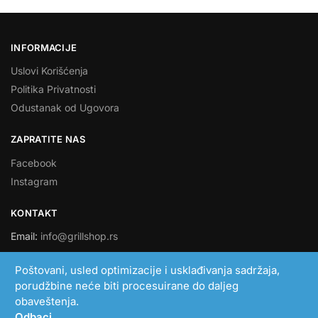
INFORMACIJE
Uslovi Korišćenja
Politika Privatnosti
Odustanak od Ugovora
ZAPRATITE NAS
Facebook
Instagram
KONTAKT
Email:
info@grillshop.rs
SMART LINK DOO
Poštovani, usled optimizacije i usklađivanja sadržaja,
porudžbine neće biti procesuirane do daljeg
PIB: 108705193
obaveštenja.
MB: 21051306
Odbaci