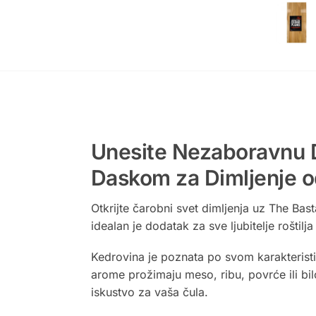
Unesite Nezaboravnu 
Daskom za Dimljenje o
Otkrijte čarobni svet dimljenja uz The B
idealan je dodatak za sve ljubitelje roštilj
Kedrovina je poznata po svom karakteristi
arome prožimaju meso, ribu, povrće ili bi
iskustvo za vaša čula.