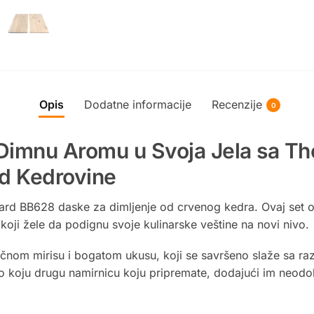
Opis
Dodatne informacije
Recenzije
0
Dimnu Aromu u Svoja Jela sa Th
d Kedrovine
astard BB628 daske za dimljenje od crvenog kedra. Ovaj se
a koji žele da podignu svoje kulinarske veštine na novi nivo.
čnom mirisu i bogatom ukusu, koji se savršeno slaže sa raz
lo koju drugu namirnicu koju pripremate, dodajući im neodo