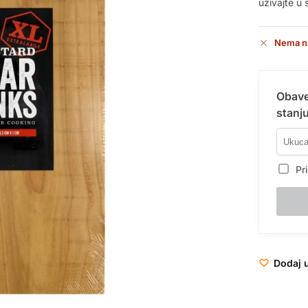
uživajte u
Nema n
Obave
stanju
Pri
Dodaj u