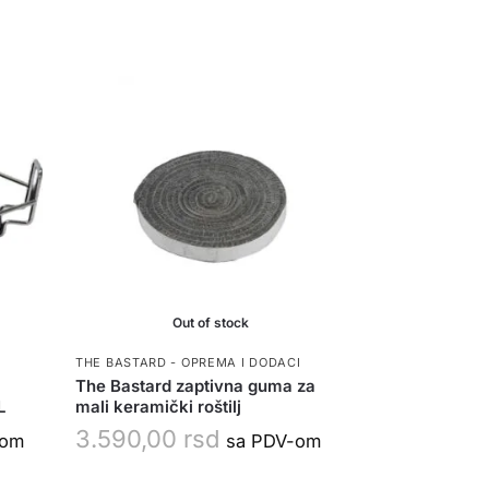
Out of stock
THE BASTARD - OPREMA I DODACI
The Bastard zaptivna guma za
L
mali keramički roštilj
3.590,00
rsd
-om
sa PDV-om