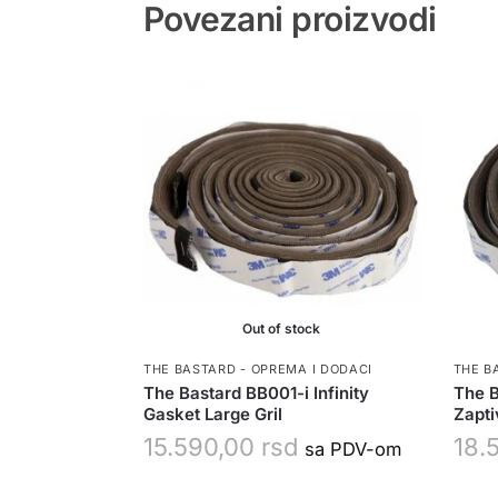
Povezani proizvodi
Out of stock
THE BASTARD - OPREMA I DODACI
THE B
The Bastard BB001-i Infinity
The B
Gasket Large Gril
Zapti
15.590,00
rsd
18.
sa PDV-om