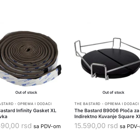
Out of stock
Out of stock
ASTARD - OPREMA I DODACI
THE BASTARD - OPREMA I DODACI
astard Infinity Gasket XL
The Bastard B9006 Ploča za
vka
Indirektno Kuvanje Square X
590,00
rsd
15.590,00
rsd
sa PDV-om
sa PDV