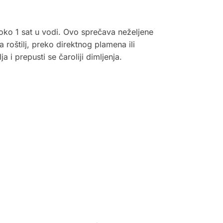
oko 1 sat u vodi. Ovo sprečava neželjene
roštilj, preko direktnog plamena ili
a i prepusti se čaroliji dimljenja.