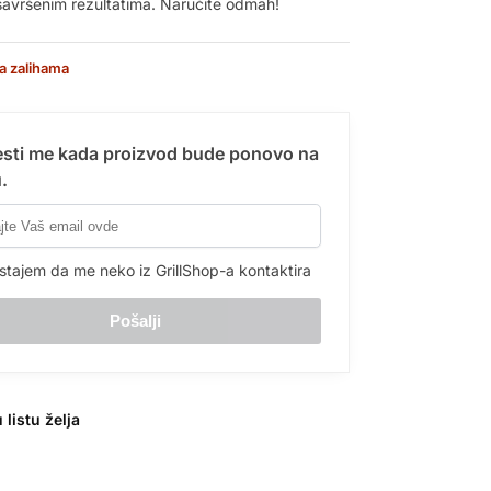
 savršenim rezultatima. Naručite odmah!
a zalihama
sti me kada proizvod bude ponovo na
.
stajem da me neko iz GrillShop-a kontaktira
 listu želja