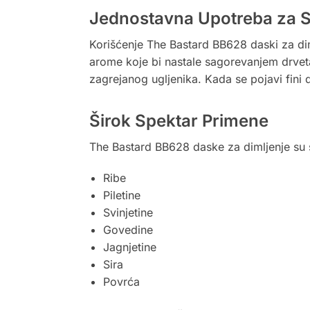
Jednostavna Upotreba za S
Korišćenje The Bastard BB628 daski za dim
arome koje bi nastale sagorevanjem drveta 
zagrejanog ugljenika. Kada se pojavi fini di
Širok Spektar Primene
The Bastard BB628 daske za dimljenje su sv
Ribe
Piletine
Svinjetine
Govedine
Jagnjetine
Sira
Povrća