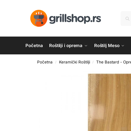
Početna
Roštilji i oprema
Roštilj Meso
Početna
Keramički Roštilji
The Bastard - Opr
/
/