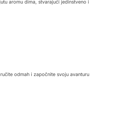
jutu aromu dima, stvarajući jedinstveno i
ručite odmah i započnite svoju avanturu