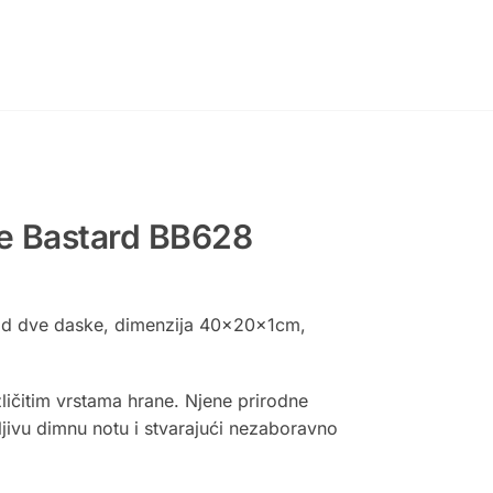
e Bastard BB628
t od dve daske, dimenzija 40x20x1cm,
ličitim vrstama hrane. Njene prirodne
ljivu dimnu notu i stvarajući nezaboravno