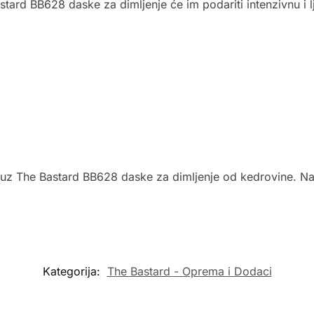
tard BB628 daske za dimljenje će im podariti intenzivnu i l
a uz The Bastard BB628 daske za dimljenje od kedrovine. Na
Kategorija:
The Bastard - Oprema i Dodaci