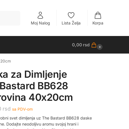
Pretraži
Moj Nalog
Lista Želja
Korpa
0,00
rsd
0
0x20cm
a za Dimljenje
 Bastard BB628
rovina 40x20cm
0
rsd
sa PDV-om
arobni svet dimljenja uz The Bastard BB628 daske
e. Dodajte neodoljivu aromu svojoj hrani i