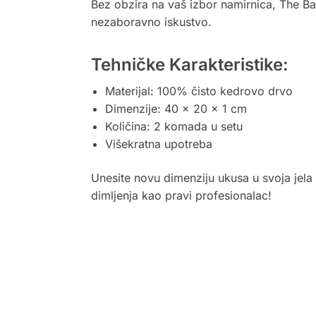
Bez obzira na vaš izbor namirnica, The Bas
nezaboravno iskustvo.
Tehničke Karakteristike:
Materijal: 100% čisto kedrovo drvo
Dimenzije: 40 x 20 x 1 cm
Količina: 2 komada u setu
Višekratna upotreba
Unesite novu dimenziju ukusa u svoja jel
dimljenja kao pravi profesionalac!