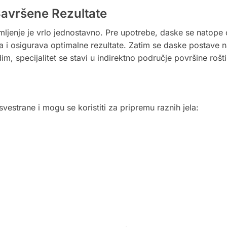
avršene Rezultate
ljenje je vrlo jednostavno. Pre upotrebe, daske se natope 
i osigurava optimalne rezultate. Zatim se daske postave na 
m, specijalitet se stavi u indirektno područje površine roštilj
estrane i mogu se koristiti za pripremu raznih jela: