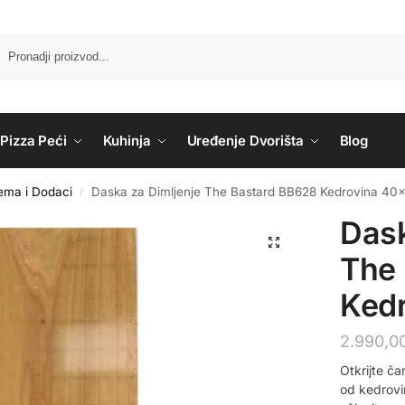
Pizza Peći
Kuhinja
Uređenje Dvorišta
Blog
ema i Dodaci
Daska za Dimljenje The Bastard BB628 Kedrovina 4
/
Dask
The
Ked
2.990,0
Otkrijte č
od kedrovin