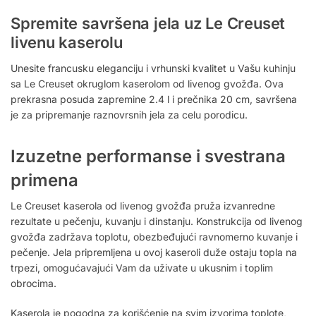
Spremite savršena jela uz Le Creuset
livenu kaserolu
Unesite francusku eleganciju i vrhunski kvalitet u Vašu kuhinju
sa Le Creuset okruglom kaserolom od livenog gvožđa. Ova
prekrasna posuda zapremine 2.4 l i prečnika 20 cm, savršena
je za pripremanje raznovrsnih jela za celu porodicu.
Izuzetne performanse i svestrana
primena
Le Creuset kaserola od livenog gvožđa pruža izvanredne
rezultate u pečenju, kuvanju i dinstanju. Konstrukcija od livenog
gvožđa zadržava toplotu, obezbeđujući ravnomerno kuvanje i
pečenje. Jela pripremljena u ovoj kaseroli duže ostaju topla na
trpezi, omogućavajući Vam da uživate u ukusnim i toplim
obrocima.
Kaserola je pogodna za korišćenje na svim izvorima toplote,