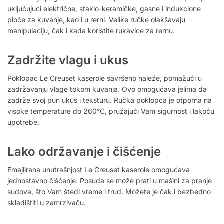
uključujući električne, staklo-keramičke, gasne i indukcione
ploče za kuvanje, kao i u rerni. Velike ručke olakšavaju
manipulaciju, čak i kada koristite rukavice za rernu.
Zadržite vlagu i ukus
Poklopac Le Creuset kaserole savršeno naleže, pomažući u
zadržavanju vlage tokom kuvanja. Ovo omogućava jelima da
zadrže svoj pun ukus i teksturu. Ručka poklopca je otporna na
visoke temperature do 260°C, pružajući Vam sigurnost i lakoću
upotrebe.
Lako održavanje i čišćenje
Emajlirana unutrašnjost Le Creuset kaserole omogućava
jednostavno čišćenje. Posuda se može prati u mašini za pranje
sudova, što Vam štedi vreme i trud. Možete je čak i bezbedno
skladištiti u zamrzivaču.