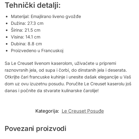
Tehnički detalji:
Materijal: Emajlirano liveno gvožđe
Dužina: 27.3 cm
Širina: 21.5 cm
Visina: 14.1 cm
Dubina: 8.8 cm
Proizvedeno u Francuskoj
Sa Le Creuset livenom kaserolom, uživaćete u pripremi
raznovrsnih jela, od supa i čorbi, do dinstanih jela i deserata.
Otkrijte čari francuske kuhinje i unesite dašak elegancije u Vaš
dom uz ovu izuzetnu posudu. Poručite Le Creuset kaserolu još
danas i počnite da stvarate kulinarske čarolije!
Kategorija:
Le Creuset Posuđe
Povezani proizvodi