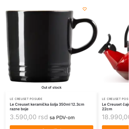
Out of stock
LE CREUSET POSUĐE
LE CREUSET POS
Le Creuset keramička šolja 350ml 12.3cm
Le Creuset čajn
razne boje
22cm
3.590,00
rsd
18.990,
sa PDV-om