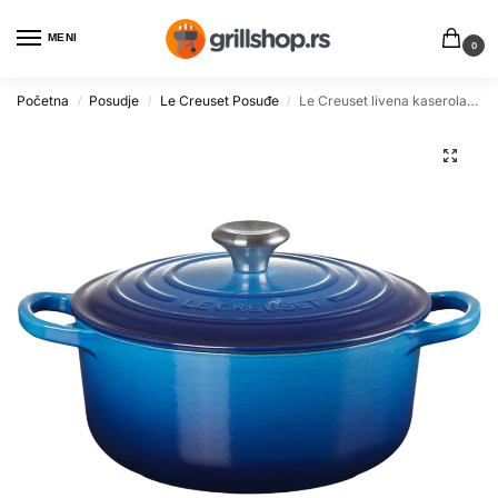
MENI
0
Početna
Posudje
Le Creuset Posuđe
Le Creuset livena kaserola, okrugla, 20 cm, 2.4 l
/
/
/