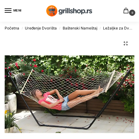
MENI
0
Početna
Uređenje Dvorišta
Baštenski Nameštaj
Ležaljke za Dvorište
/
/
/