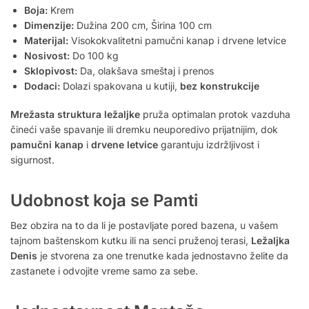
Boja:
Krem
Dimenzije:
Dužina 200 cm, Širina 100 cm
Materijal:
Visokokvalitetni pamučni kanap i drvene letvice
Nosivost:
Do 100 kg
Sklopivost:
Da, olakšava smeštaj i prenos
Dodaci:
Dolazi spakovana u kutiji,
bez konstrukcije
Mrežasta struktura ležaljke
pruža optimalan protok vazduha
čineći vaše spavanje ili dremku neuporedivo prijatnijim, dok
pamučni kanap
i
drvene letvice
garantuju izdržljivost i
sigurnost.
Udobnost koja se Pamti
Bez obzira na to da li je postavljate pored bazena, u vašem
tajnom baštenskom kutku ili na senci pruženoj terasi,
Ležaljka
Denis
je stvorena za one trenutke kada jednostavno želite da
zastanete i odvojite vreme samo za sebe.