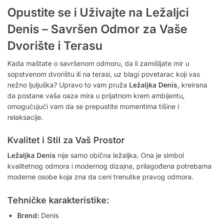
Opustite se i Uživajte na Ležaljci
Denis – Savršen Odmor za Vaše
Dvorište i Terasu
Kada maštate o savršenom odmoru, da li zamišljate mir u
sopstvenom dvorištu ili na terasi, uz blagi povetarac koji vas
nežno ljuljuška? Upravo to vam pruža
Ležaljka Denis
, kreirana
da postane vaša oaza mira u prijatnom krem ambijentu,
omogućujući vam da se prepustite momentima tišine i
relaksacije.
Kvalitet i Stil za Vaš Prostor
Ležaljka Denis
nije samo obična ležaljka. Ona je simbol
kvalitetnog odmora i modernog dizajna, prilagođena potrebama
moderne osobe koja zna da ceni trenutke pravog odmora.
Tehničke karakteristike:
Brend:
Denis