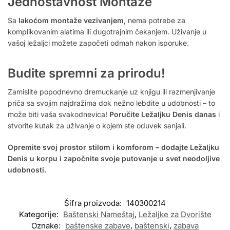
Jednostavnost Montaže
Sa
lakoćom montaže vezivanjem
, nema potrebe za
komplikovanim alatima ili dugotrajnim čekanjem. Uživanje u
vašoj ležaljci možete započeti odmah nakon isporuke.
Budite spremni za prirodu!
Zamislite popodnevno dremuckanje uz knjigu ili razmenjivanje
priča sa svojim najdražima dok nežno lebdite u udobnosti – to
može biti vaša svakodnevica!
Poručite Ležaljku Denis danas
i
stvorite kutak za uživanje o kojem ste oduvek sanjali.
Opremite svoj prostor stilom i komforom – dodajte Ležaljku
Denis u korpu i započnite svoje putovanje u svet neodoljive
udobnosti.
Šifra proizvoda:
140300214
Kategorije:
Baštenski Nameštaj
,
Ležaljke za Dvorište
Oznake:
baštenske zabave
,
baštenski
,
zabava