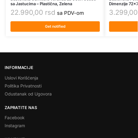
sa Jastucima – Plastična, Zelena
Dimenzije 72x
22.990,00
rsd
3.299,0
sa PDV-om
Get notified
INFORMACIJE
Uslovi Korišćenja
Politika Privatnosti
Odustanak od Ugovora
ZAPRATITE NAS
Facebook
Instagram