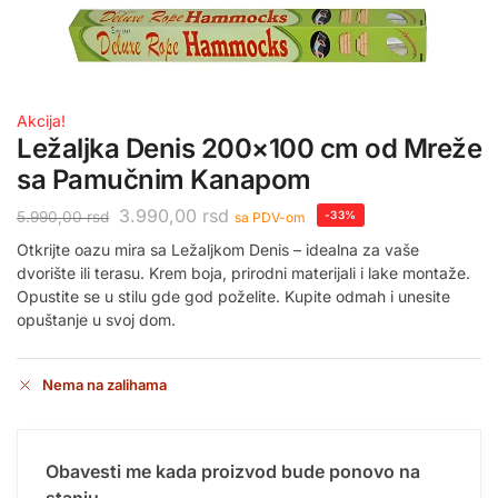
Akcija!
Ležaljka Denis 200×100 cm od Mreže
sa Pamučnim Kanapom
3.990,00
rsd
5.990,00
rsd
-33%
sa PDV-om
Otkrijte oazu mira sa Ležaljkom Denis – idealna za vaše
dvorište ili terasu. Krem boja, prirodni materijali i lake montaže.
Opustite se u stilu gde god poželite. Kupite odmah i unesite
opuštanje u svoj dom.
Nema na zalihama
Obavesti me kada proizvod bude ponovo na