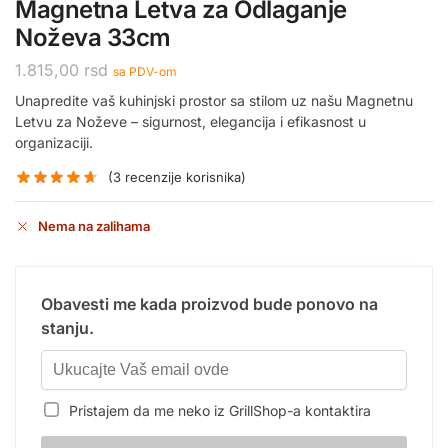
Magnetna Letva za Odlaganje
Noževa 33cm
1.815,00
rsd
sa PDV-om
Unapredite vaš kuhinjski prostor sa stilom uz našu Magnetnu
Letvu za Noževe – sigurnost, elegancija i efikasnost u
organizaciji.
(
3
recenzije korisnika)
Nema na zalihama
Obavesti me kada proizvod bude ponovo na
stanju.
Pristajem da me neko iz GrillShop-a kontaktira