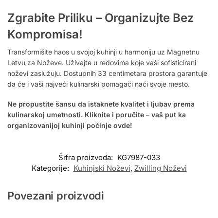
Zgrabite Priliku – Organizujte Bez
Kompromisa!
Transformišite haos u svojoj kuhinji u harmoniju uz Magnetnu
Letvu za Noževe. Uživajte u redovima koje vaši sofisticirani
noževi zaslužuju. Dostupnih 33 centimetara prostora garantuje
da će i vaši najveći kulinarski pomagači naći svoje mesto.
Ne propustite šansu da istaknete kvalitet i ljubav prema
kulinarskoj umetnosti. Kliknite i poručite – vaš put ka
organizovanijoj kuhinji počinje ovde!
Šifra proizvoda:
KG7987-033
Kategorije:
Kuhinjski Noževi
,
Zwilling Noževi
Povezani proizvodi