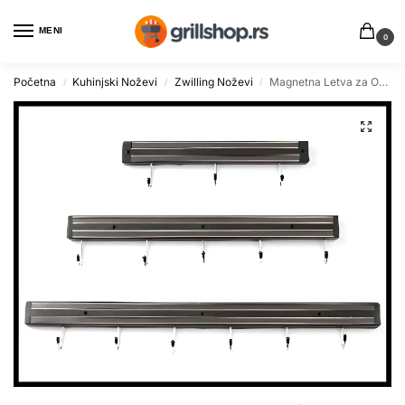
MENI
0
Početna
Kuhinjski Noževi
Zwilling Noževi
Magnetna Letva za Odlaganje Noževa 33cm
/
/
/