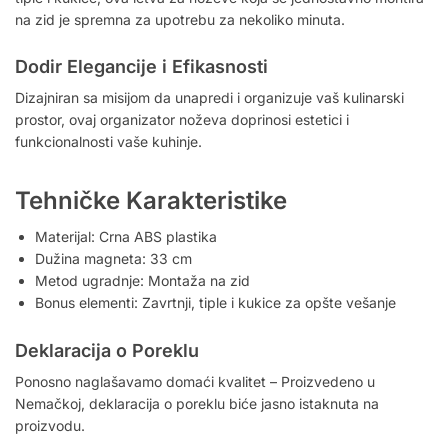
na zid je spremna za upotrebu za nekoliko minuta.
Dodir Elegancije i Efikasnosti
Dizajniran sa misijom da unapredi i organizuje vaš kulinarski
prostor, ovaj organizator noževa doprinosi estetici i
funkcionalnosti vaše kuhinje.
Tehničke Karakteristike
Materijal: Crna ABS plastika
Dužina magneta: 33 cm
Metod ugradnje: Montaža na zid
Bonus elementi: Zavrtnji, tiple i kukice za opšte vešanje
Deklaracija o Poreklu
Ponosno naglašavamo domaći kvalitet – Proizvedeno u
Nemačkoj, deklaracija o poreklu biće jasno istaknuta na
proizvodu.