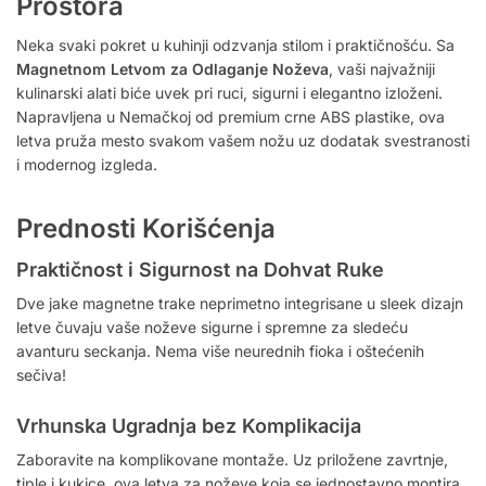
Prostora
Neka svaki pokret u kuhinji odzvanja stilom i praktičnošću. Sa
Magnetnom Letvom za Odlaganje Noževa
, vaši najvažniji
kulinarski alati biće uvek pri ruci, sigurni i elegantno izloženi.
Napravljena u Nemačkoj od premium crne ABS plastike, ova
letva pruža mesto svakom vašem nožu uz dodatak svestranosti
i modernog izgleda.
Prednosti Korišćenja
Praktičnost i Sigurnost na Dohvat Ruke
Dve jake magnetne trake neprimetno integrisane u sleek dizajn
letve čuvaju vaše noževe sigurne i spremne za sledeću
avanturu seckanja. Nema više neurednih fioka i oštećenih
sečiva!
Vrhunska Ugradnja bez Komplikacija
Zaboravite na komplikovane montaže. Uz priložene zavrtnje,
tiple i kukice, ova letva za noževe koja se jednostavno montira