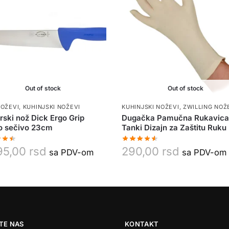
Out of stock
Out of stock
NOŽEVI
,
KUHINJSKI NOŽEVI
KUHINJSKI NOŽEVI
,
ZWILLING NOŽ
ski nož Dick Ergo Grip
Dugačka Pamučna Rukavica
o sečivo 23cm
Tanki Dizajn za Zaštitu Ruku
95,00
rsd
290,00
rsd
sa PDV-om
sa PDV-om
TE NAS
KONTAKT