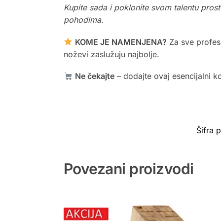
Kupite sada i poklonite svom talentu prost
pohodima.
KOME JE NAMENJENA?
Za sve profesio
noževi zaslužuju najbolje.
Ne čekajte
– dodajte ovaj esencijalni ko
Šifra 
Povezani proizvodi