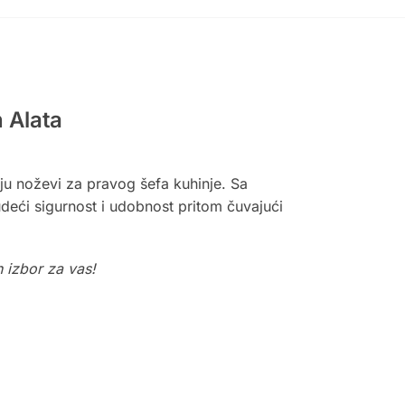
 Alata
ju noževi za pravog šefa kuhinje. Sa
deći sigurnost i udobnost pritom čuvajući
n izbor za vas!