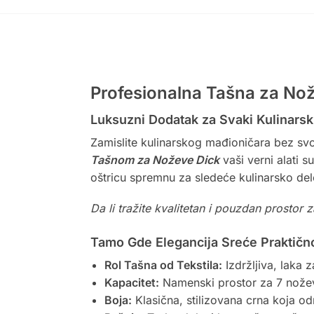
Profesionalna Tašna za Nož
Luksuzni Dodatak za Svaki Kulinarsk
Zamislite kulinarskog mađioničara bez svo
Tašnom za Noževe Dick
vaši verni alati 
oštricu spremnu za sledeće kulinarsko del
Da li tražite kvalitetan i pouzdan prostor
Tamo Gde Elegancija Sreće Praktičn
Rol Tašna od Tekstila:
Izdržljiva, laka 
Kapacitet:
Namenski prostor za 7 noževa
Boja:
Klasična, stilizovana crna koja od