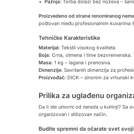
Pažnja:
Torba dolazi bez noževa – šans
Proizvedeno od strane renomiranog nema
poštovan među profesionalnim kuvarima š
Tehničke Karakteristike
Materijal:
Tekstil visokog kvaliteta
Boja:
Crna, otmena i time bezvremenska.
Masa:
1 kg – lagana i prenosiva.
Dimenzije:
Savršenih dimenzija za profesi
Proizvođač:
DICK – sinonim za vrhunski kval
Prilika za uglađenu organiz
Da li ste umorni od nereda u kuhinji? Sa 
organizovan i stilizovan način.
Budite spremni da očarate svet svoj