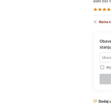
alate bez 
Nema n
Obave
stanju
Pri
Dodaj u