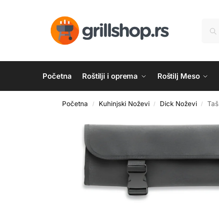
Početna
Roštilji i oprema
Roštilj Meso
Početna
Kuhinjski Noževi
Dick Noževi
Taš
/
/
/