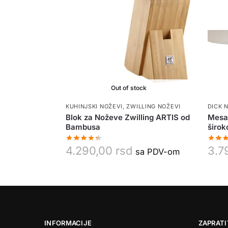
Out of stock
KUHINJSKI NOŽEVI
,
ZWILLING NOŽEVI
DICK 
Blok za Noževe Zwilling ARTIS od
Mesar
Bambusa
širok
4.290,00
rsd
3.7
sa PDV-om
INFORMACIJE
ZAPRATI