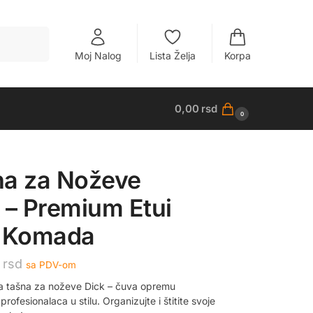
Pretraži
Moj Nalog
Lista Želja
Korpa
0,00
rsd
0
na za Noževe
 – Premium Etui
7 Komada
0
rsd
sa PDV-om
a tašna za noževe Dick – čuva opremu
 profesionalaca u stilu. Organizujte i štitite svoje