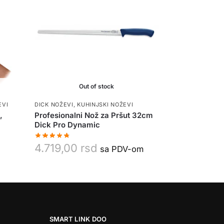
Out of stock
EVI
DICK NOŽEVI
,
KUHINJSKI NOŽEVI
,
Profesionalni Nož za Pršut 32cm
Dick Pro Dynamic
4.719,00
rsd
sa PDV-om
SMART LINK DOO