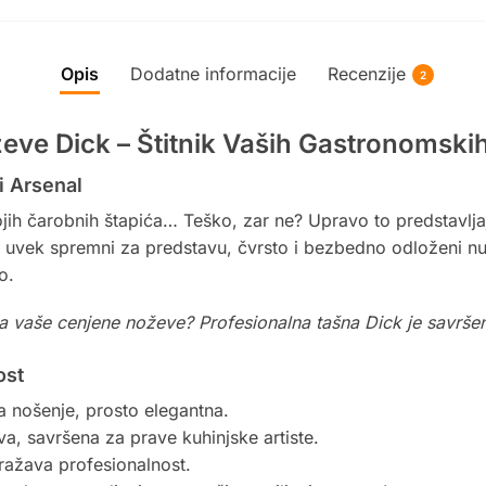
Opis
Dodatne informacije
Recenzije
2
eve Dick – Štitnik Vaših Gastronomskih
i Arsenal
jih čarobnih štapića… Teško, zar ne? Upravo to predstavlja
su uvek spremni za predstavu, čvrsto i bezbedno odloženi nu
o.
 za vaše cenjene noževe? Profesionalna tašna Dick je savrše
ost
za nošenje, prosto elegantna.
, savršena za prave kuhinjske artiste.
ražava profesionalnost.