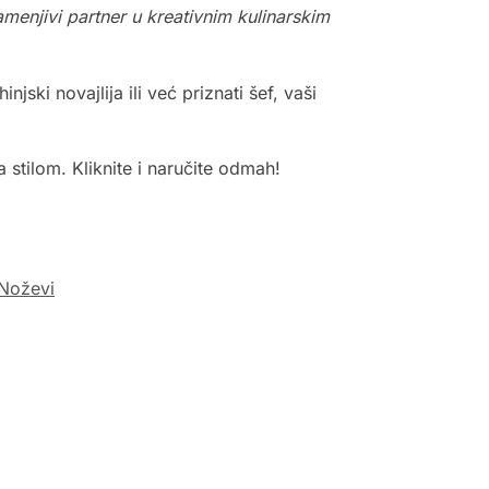
menjivi partner u kreativnim kulinarskim
jski novajlija ili već priznati šef, vaši
a stilom. Kliknite i naručite odmah!
 Noževi