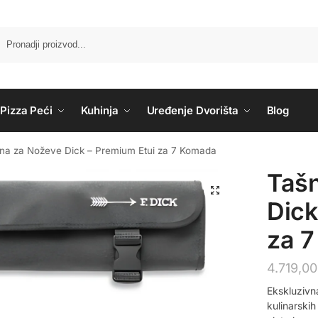
Pizza Peći
Kuhinja
Uređenje Dvorišta
Blog
na za Noževe Dick – Premium Etui za 7 Komada
Taš
Dick
za 
4.719,0
Ekskluzivn
kulinarskih