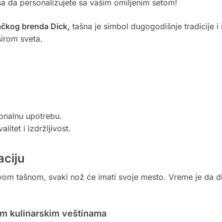
a da personalizujete sa vašim omiljenim setom!
čkog brenda Dick,
tašna je simbol dugogodišnje tradicije i 
irom sveta.
onalnu upotrebu.
itet i izdržljivost.
aciju
ovom tašnom, svaki nož će imati svoje mesto. Vreme je da di
im kulinarskim veštinama