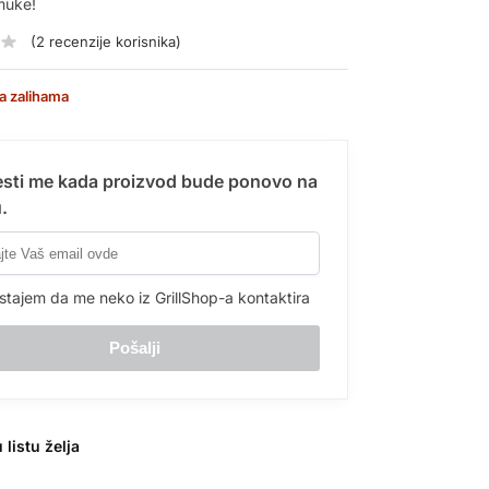
muke!
(
2
recenzije korisnika)
a zalihama
sti me kada proizvod bude ponovo na
.
stajem da me neko iz GrillShop-a kontaktira
 listu želja