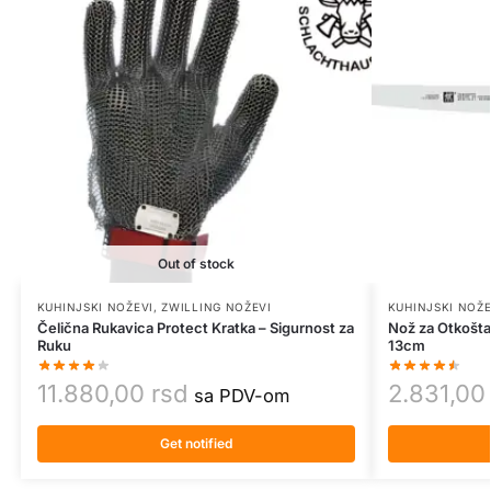
Out of stock
KUHINJSKI NOŽEVI
,
ZWILLING NOŽEVI
KUHINJSKI NOŽE
Čelična Rukavica Protect Kratka – Sigurnost za
Nož za Otkošta
Ruku
13cm
11.880,00
rsd
2.831,0
sa PDV-om
Get notified