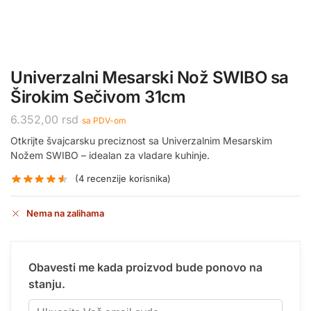
Univerzalni Mesarski Nož SWIBO sa
Širokim Sečivom 31cm
6.352,00
rsd
sa PDV-om
Otkrijte švajcarsku preciznost sa Univerzalnim Mesarskim
Nožem SWIBO – idealan za vladare kuhinje.
(
4
recenzije korisnika)
Nema na zalihama
Obavesti me kada proizvod bude ponovo na
stanju.