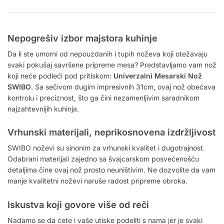
Nepogrešiv izbor majstora kuhinje
Da li ste umorni od nepouzdanih i tupih noževa koji otežavaju
svaki pokušaj savršene pripreme mesa? Predstavljamo vam nož
koji neće podleći pod pritiskom:
Univerzalni Mesarski Nož
SWIBO
. Sa sečivom dugim impresivnih 31cm, ovaj nož obećava
kontrolu i preciznost, što ga čini nezamenljivim saradnikom
najzahtevnijih kuhinja.
Vrhunski materijali, neprikosnovena izdržljivost
SWIBO noževi su sinonim za vrhunski kvalitet i dugotrajnost.
Odabrani materijali zajedno sa švajcarskom posvećenošću
detaljima čine ovaj nož prosto neuništivim. Ne dozvolite da vam
manje kvalitetni noževi naruše radost pripreme obroka.
Iskustva koji govore više od reči
Nadamo se da ćete i vaše utiske podeliti s nama jer je svaki