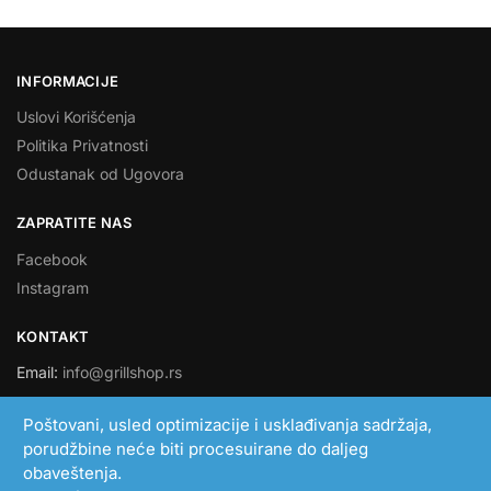
INFORMACIJE
Uslovi Korišćenja
Politika Privatnosti
Odustanak od Ugovora
ZAPRATITE NAS
Facebook
Instagram
KONTAKT
Email:
info@grillshop.rs
SMART LINK DOO
Poštovani, usled optimizacije i usklađivanja sadržaja,
porudžbine neće biti procesuirane do daljeg
PIB: 108705193
obaveštenja.
MB: 21051306