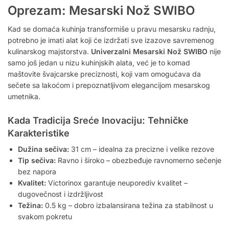
Oprezam: Mesarski Nož SWIBO
Kad se domaća kuhinja transformiše u pravu mesarsku radnju,
potrebno je imati alat koji će izdržati sve izazove savremenog
kulinarskog majstorstva.
Univerzalni Mesarski Nož SWIBO
nije
samo još jedan u nizu kuhinjskih alata, već je to komad
maštovite švajcarske preciznosti, koji vam omogućava da
sečete sa lakoćom i prepoznatljivom elegancijom mesarskog
umetnika.
Kada Tradicija Sreće Inovaciju: Tehničke
Karakteristike
Dužina sečiva:
31 cm – idealna za precizne i velike rezove
Tip sečiva:
Ravno i široko – obezbeđuje ravnomerno sečenje
bez napora
Kvalitet:
Victorinox garantuje neuporediv kvalitet –
dugovečnost i izdržljivost
Težina:
0.5 kg – dobro izbalansirana težina za stabilnost u
svakom pokretu