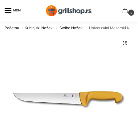
MENI
0
Početna
Kuhinjski Noževi
Swibo Noževi
Univerzalni Mesarski Nož SWIBO sa Širokim Sečivom 31cm
/
/
/