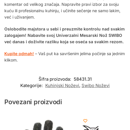
komentar od velikog značaja. Napravite pravi izbor za svoju
kuću ili profesionalnu kuhinju, i učinite sečenje ne samo lakim,
već i uživanjem.
Oslobodite majstora u sebi i preuzmite kontrolu nad svakim
zalogajem! Nabavite svoj Univerzalni Mesarski Nož SWIBO
već danas i doživite razliku koja se oseća sa svakim rezom.
Kupite odmah!
– Vaš put ka savršenim jelima počinje sa jednim
klikom.
Šifra proizvoda:
58431.31
Kategorije:
Kuhinjski Noževi
,
Swibo Noževi
Povezani proizvodi