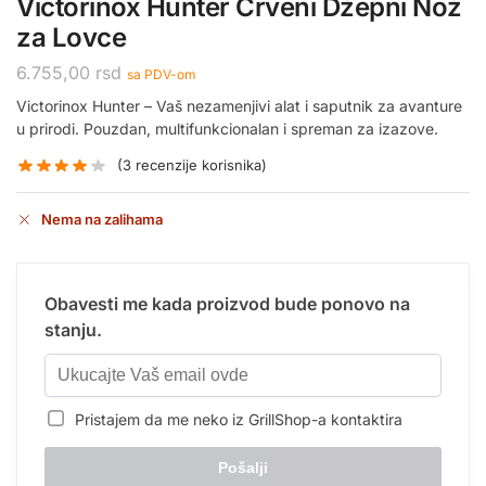
Victorinox Hunter Crveni Džepni Nož
za Lovce
6.755,00
rsd
sa PDV-om
Victorinox Hunter – Vaš nezamenjivi alat i saputnik za avanture
u prirodi. Pouzdan, multifunkcionalan i spreman za izazove.
(
3
recenzije korisnika)
Nema na zalihama
Obavesti me kada proizvod bude ponovo na
stanju.
Pristajem da me neko iz GrillShop-a kontaktira