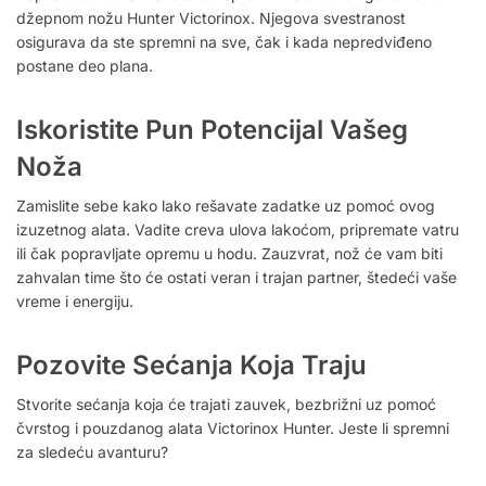
džepnom nožu Hunter Victorinox. Njegova svestranost
osigurava da ste spremni na sve, čak i kada nepredviđeno
postane deo plana.
Iskoristite Pun Potencijal Vašeg
Noža
Zamislite sebe kako lako rešavate zadatke uz pomoć ovog
izuzetnog alata. Vadite creva ulova lakoćom, pripremate vatru
ili čak popravljate opremu u hodu. Zauzvrat, nož će vam biti
zahvalan time što će ostati veran i trajan partner, štedeći vaše
vreme i energiju.
Pozovite Sećanja Koja Traju
Stvorite sećanja koja će trajati zauvek, bezbrižni uz pomoć
čvrstog i pouzdanog alata Victorinox Hunter. Jeste li spremni
za sledeću avanturu?