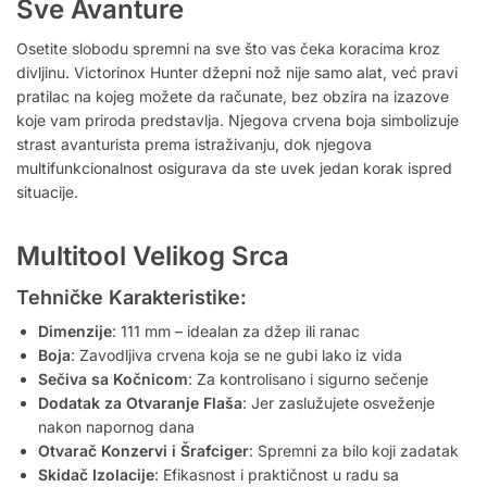
Sve Avanture
Osetite slobodu spremni na sve što vas čeka koracima kroz
divljinu. Victorinox Hunter džepni nož nije samo alat, već pravi
pratilac na kojeg možete da računate, bez obzira na izazove
koje vam priroda predstavlja. Njegova crvena boja simbolizuje
strast avanturista prema istraživanju, dok njegova
multifunkcionalnost osigurava da ste uvek jedan korak ispred
situacije.
Multitool Velikog Srca
Tehničke Karakteristike:
Dimenzije
: 111 mm – idealan za džep ili ranac
Boja
: Zavodljiva crvena koja se ne gubi lako iz vida
Sečiva sa Kočnicom
: Za kontrolisano i sigurno sečenje
Dodatak za Otvaranje Flaša
: Jer zaslužujete osveženje
nakon napornog dana
Otvarač Konzervi i Šrafciger
: Spremni za bilo koji zadatak
Skidač Izolacije
: Efikasnost i praktičnost u radu sa