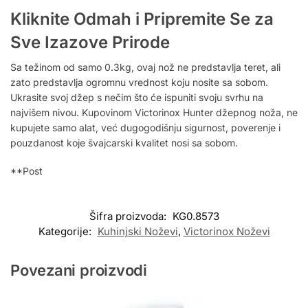
Kliknite Odmah i Pripremite Se za
Sve Izazove Prirode
Sa težinom od samo 0.3kg, ovaj nož ne predstavlja teret, ali
zato predstavlja ogromnu vrednost koju nosite sa sobom.
Ukrasite svoj džep s nečim što će ispuniti svoju svrhu na
najvišem nivou. Kupovinom Victorinox Hunter džepnog noža, ne
kupujete samo alat, već dugogodišnju sigurnost, poverenje i
pouzdanost koje švajcarski kvalitet nosi sa sobom.
**Post
Šifra proizvoda:
KG0.8573
Kategorije:
Kuhinjski Noževi
,
Victorinox Noževi
Povezani proizvodi