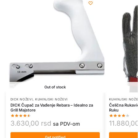
Out of stock
DICK NOŽEVI
,
KUHINJSKI NOŽEVI
KUHINJSKI NOŽE
DICK Čupač za Vađenje Rebara – Idealno za
Čelična Rukavic
Grill Majstore
Ruku
3.630,00
rsd
11.880,0
sa PDV-om
Get notified