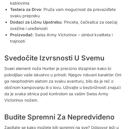
kablovima
Testera za Drvo
: Pruža vam mogućnost da prevaziđete
svaku prepreku
Dodaci za Ličnu Upotrebu
: Pinceta, čačkalica za osećaj
svežine i uređenosti
Proizvođač
: Swiss Army Victorinox – simbol kvaliteta i
trajnosti
Svedočite Izvrsnosti U Svemu
Svaki element noža Hunter je precizno dizajniran kako bi
poboljšao vaše iskustvo u prirodi. Njegov robusni karakter čini
ga neophodnim alatom za svaku avanturu, bilo da je reč o
običnom kampovanju ili o lovu. Uživajte u bezbrižnosti znajući
da je svaka sitnica pod kontrolom sa vašim Swiss Army
Victorinox nožem.
Budite Spremni Za Nepredviđeno
Zapitate se kako možete biti spremni na sve? Odgovor leži u