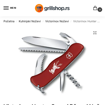
MENI
0
Početna
Kuhinjski Noževi
Victorinox Noževi
Victorinox Hunter Crveni Džepni Nož za Lovce
/
/
/