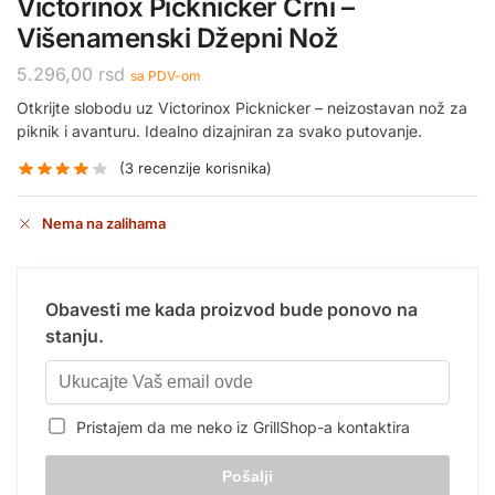
Victorinox Picknicker Crni –
Višenamenski Džepni Nož
5.296,00
rsd
sa PDV-om
Otkrijte slobodu uz Victorinox Picknicker – neizostavan nož za
piknik i avanturu. Idealno dizajniran za svako putovanje.
(
3
recenzije korisnika)
Nema na zalihama
Obavesti me kada proizvod bude ponovo na
stanju.
Pristajem da me neko iz GrillShop-a kontaktira