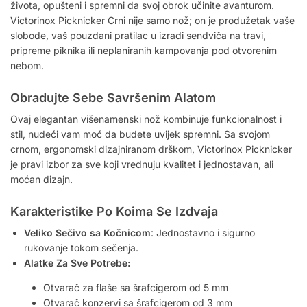
života, opušteni i spremni da svoj obrok učinite avanturom.
Victorinox Picknicker Crni nije samo nož; on je produžetak vaše
slobode, vaš pouzdani pratilac u izradi sendviča na travi,
pripreme piknika ili neplaniranih kampovanja pod otvorenim
nebom.
Obradujte Sebe Savršenim Alatom
Ovaj elegantan višenamenski nož kombinuje funkcionalnost i
stil, nudeći vam moć da budete uvijek spremni. Sa svojom
crnom, ergonomski dizajniranom drškom, Victorinox Picknicker
je pravi izbor za sve koji vrednuju kvalitet i jednostavan, ali
moćan dizajn.
Karakteristike Po Koima Se Izdvaja
Veliko Sečivo sa Kočnicom
: Jednostavno i sigurno
rukovanje tokom sečenja.
Alatke Za Sve Potrebe:
Otvarač za flaše sa šrafcigerom od 5 mm
Otvarač konzervi sa šrafcigerom od 3 mm