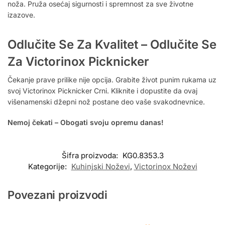
noža. Pruža osećaj sigurnosti i spremnost za sve životne
izazove.
Odlučite Se Za Kvalitet – Odlučite Se
Za Victorinox Picknicker
Čekanje prave prilike nije opcija. Grabite život punim rukama uz
svoj Victorinox Picknicker Crni. Kliknite i dopustite da ovaj
višenamenski džepni nož postane deo vaše svakodnevnice.
Nemoj čekati – Obogati svoju opremu danas!
Šifra proizvoda:
KG0.8353.3
Kategorije:
Kuhinjski Noževi
,
Victorinox Noževi
Povezani proizvodi