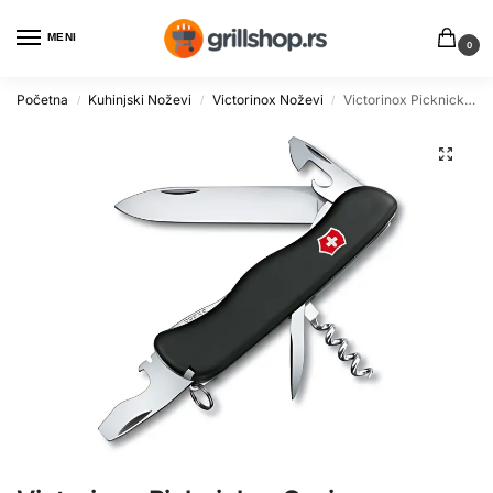
MENI
0
Početna
Kuhinjski Noževi
Victorinox Noževi
Victorinox Picknicker Crni – Višenamenski Džepni Nož
/
/
/