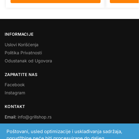
INFORMACIJE
Uslovi Korišćenja
Politika Privatnosti
Odustanak od Ugovora
ZAPRATITE NAS
Facebook
Instagram
KONTAKT
Email:
info@grillshop.rs
SMART LINK DOO
Poštovani, usled optimizacije i usklađivanja sadržaja,
porudžbine neće biti procesuirane do daljeg