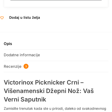
Dodaj u listu želja
Opis
Dodatne informacije
Recenzije
3
Victorinox Picknicker Crni –
Višenamenski Džepni Nož: Vaš
Verni Saputnik
Zamislite trenutak kada ste u prirodi, daleko od svakodnevnog