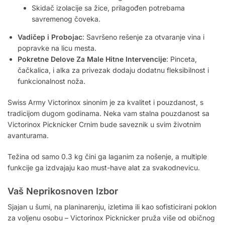
Skidač izolacije sa žice, prilagođen potrebama
savremenog čoveka.
Vadičep i Probojac
: Savršeno rešenje za otvaranje vina i
popravke na licu mesta.
Pokretne Delove Za Male Hitne Intervencije
: Pinceta,
čačkalica, i alka za privezak dodaju dodatnu fleksibilnost i
funkcionalnost noža.
Swiss Army Victorinox sinonim je za kvalitet i pouzdanost, s
tradicijom dugom godinama. Neka vam stalna pouzdanost sa
Victorinox Picknicker Crnim bude saveznik u svim životnim
avanturama.
Težina od samo 0.3 kg čini ga laganim za nošenje, a multiple
funkcije ga izdvajaju kao must-have alat za svakodnevicu.
Vaš Neprikosnoven Izbor
Sjajan u šumi, na planinarenju, izletima ili kao sofisticirani poklon
za voljenu osobu – Victorinox Picknicker pruža više od običnog