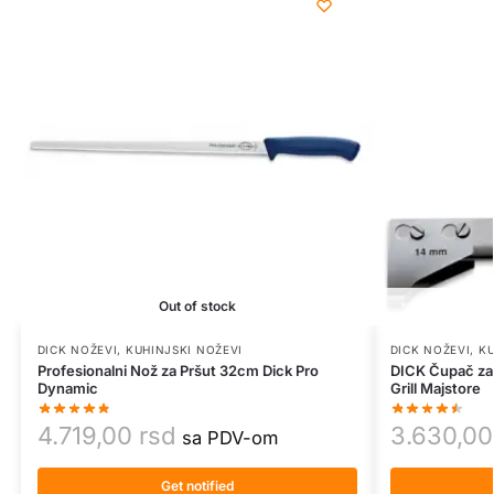
Out of stock
DICK NOŽEVI
,
KUHINJSKI NOŽEVI
DICK NOŽEVI
,
KU
Profesionalni Nož za Pršut 32cm Dick Pro
DICK Čupač za 
Dynamic
Grill Majstore
4.719,00
rsd
3.630,0
sa PDV-om
Get notified