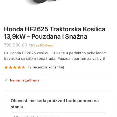
Honda HF2625 Traktorska Kosilica
13,9kW – Pouzdana i Snažna
799.990,00
rsd
sa PDV-om
Uz Honda HF2625 kosilicu, uživajte u perfektno pokošenom
travnjaku sa stilom i bez truda. Pouzdan partner za vaš vrt!
(
2
recenzije korisnika)
Nema na zalihama
Obavesti me kada proizvod bude ponovo na
stanju.