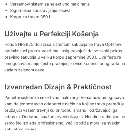
Versamow sistem za selektivno malčiranje
Sigurnosna zaustavljanje sečiva
Korpa za travu: 350 l
Uživajte u Perfekciji Košenja
Honda HF2625 dolazi sa sistemom sakupljanja trave Optiflow,
optimizujući protok vazduha i osiguravajući da se svaki pokos
pravilno sakuplja u veliku korpu zapremine 350 l. Ova feature
omogućava manje često pražnjenje i više kontinuiranog rada na
vašem zelenom oaze.
Izvanredan Dizajn & Praktičnost
Pametni sistem za selektivno malčiranje Versamow omogućava
vam da jednostavno odaberete način na koji se trava prerađuje,
pružajući vašem travnjaku prirodnu ishranu i održavajući ga
zdravim. Dodatno, snažan crveni dizajn iz Hondine radionice ne
samo što izgleda profesionalno, već i podiže moral sa svakim
zahvatom sečiva.