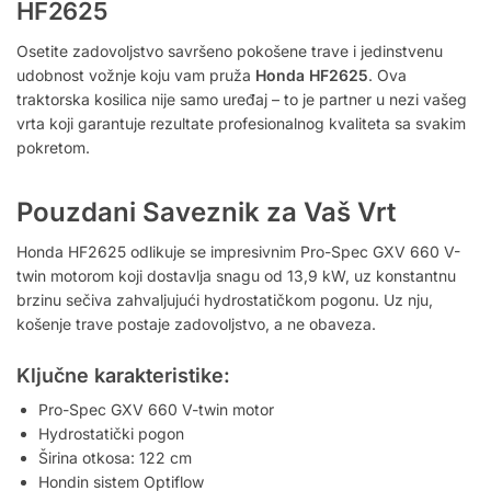
HF2625
Osetite zadovoljstvo savršeno pokošene trave i jedinstvenu
udobnost vožnje koju vam pruža
Honda HF2625
. Ova
traktorska kosilica nije samo uređaj – to je partner u nezi vašeg
vrta koji garantuje rezultate profesionalnog kvaliteta sa svakim
pokretom.
Pouzdani Saveznik za Vaš Vrt
Honda HF2625 odlikuje se impresivnim Pro-Spec GXV 660 V-
twin motorom koji dostavlja snagu od 13,9 kW, uz konstantnu
brzinu sečiva zahvaljujući hydrostatičkom pogonu. Uz nju,
košenje trave postaje zadovoljstvo, a ne obaveza.
Ključne karakteristike:
Pro-Spec GXV 660 V-twin motor
Hydrostatički pogon
Širina otkosa: 122 cm
Hondin sistem Optiflow