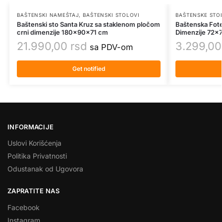
BAŠTENSKI NAMEŠTAJ
,
BAŠTENSKI STOLOVI
BAŠTENSKE STO
Baštenski sto Santa Kruz sa staklenom pločom
Baštenska Fotel
crni dimenzije 180x90x71 cm
Dimenzije 72x
21.990,00
rsd
3.299,0
sa PDV-om
Get notified
INFORMACIJE
Uslovi Korišćenja
Politika Privatnosti
Odustanak od Ugovora
ZAPRATITE NAS
Facebook
Instagram