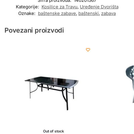
Šifra proizvoda:
140201367
Kategorije:
Kosilice za Travu
,
Uređenje Dvorišta
Oznake:
baštenske zabave
,
baštenski
,
zabava
Povezani proizvodi
Out of stock