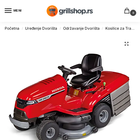
MENI
0
Početna
Uređenje Dvorišta
Održavanje Dvorišta
Kosilice za Travu
/
/
/