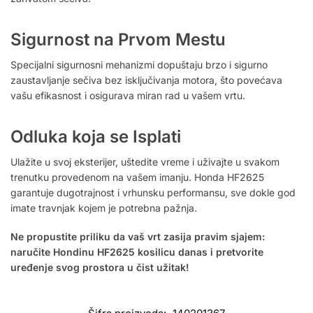
Sigurnost na Prvom Mestu
Specijalni sigurnosni mehanizmi dopuštaju brzo i sigurno
zaustavljanje sečiva bez isključivanja motora, što povećava
vašu efikasnost i osigurava miran rad u vašem vrtu.
Odluka koja se Isplati
Ulažite u svoj eksterijer, uštedite vreme i uživajte u svakom
trenutku provedenom na vašem imanju. Honda HF2625
garantuje dugotrajnost i vrhunsku performansu, sve dokle god
imate travnjak kojem je potrebna pažnja.
Ne propustite priliku da vaš vrt zasija pravim sjajem:
naručite Hondinu HF2625 kosilicu danas i pretvorite
uređenje svog prostora u čist užitak!