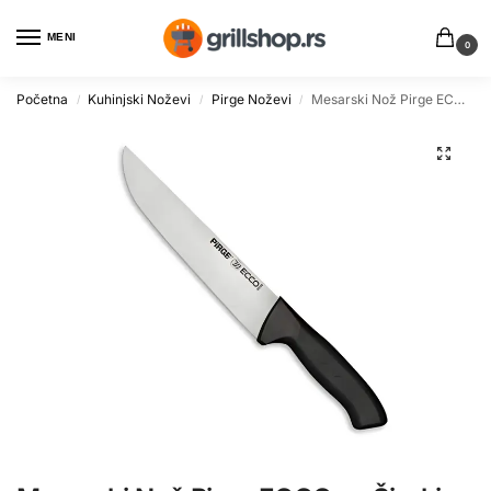
MENI
0
Početna
Kuhinjski Noževi
Pirge Noževi
Mesarski Nož Pirge ECCO sa Širokim Sečivom 21cm
/
/
/