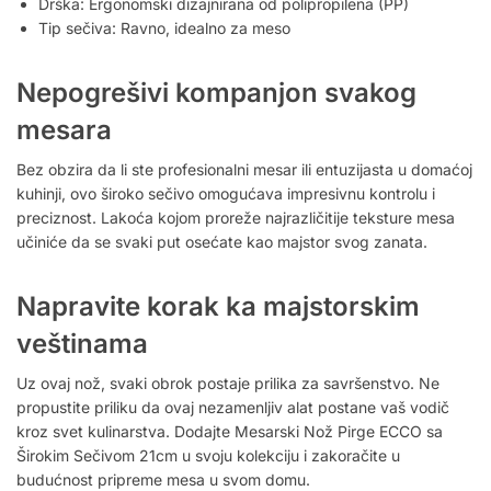
Drška: Ergonomski dizajnirana od polipropilena (PP)
Tip sečiva: Ravno, idealno za meso
Nepogrešivi kompanjon svakog
mesara
Bez obzira da li ste profesionalni mesar ili entuzijasta u domaćoj
kuhinji, ovo široko sečivo omogućava impresivnu kontrolu i
preciznost. Lakoća kojom proreže najrazličitije teksture mesa
učiniće da se svaki put osećate kao majstor svog zanata.
Napravite korak ka majstorskim
veštinama
Uz ovaj nož, svaki obrok postaje prilika za savršenstvo. Ne
propustite priliku da ovaj nezamenljiv alat postane vaš vodič
kroz svet kulinarstva. Dodajte Mesarski Nož Pirge ECCO sa
Širokim Sečivom 21cm u svoju kolekciju i zakoračite u
budućnost pripreme mesa u svom domu.