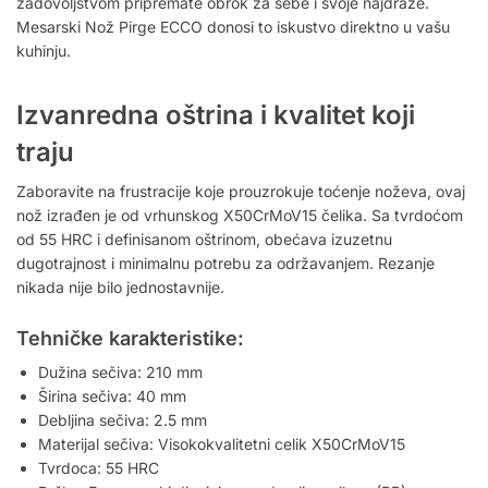
zadovoljstvom pripremate obrok za sebe i svoje najdraže.
Mesarski Nož Pirge ECCO donosi to iskustvo direktno u vašu
kuhinju.
Izvanredna oštrina i kvalitet koji
traju
Zaboravite na frustracije koje prouzrokuje toćenje noževa, ovaj
nož izrađen je od vrhunskog X50CrMoV15 čelika. Sa tvrdoćom
od 55 HRC i definisanom oštrinom, obećava izuzetnu
dugotrajnost i minimalnu potrebu za održavanjem. Rezanje
nikada nije bilo jednostavnije.
Tehničke karakteristike:
Dužina sečiva: 210 mm
Širina sečiva: 40 mm
Debljina sečiva: 2.5 mm
Materijal sečiva: Visokokvalitetni celik X50CrMoV15
Tvrdoca: 55 HRC