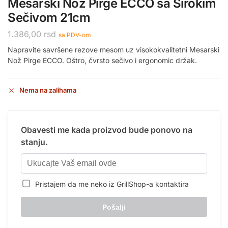
Mesarski Nož Pirge ECCO sa Širokim
Sečivom 21cm
1.386,00
rsd
sa PDV-om
Napravite savršene rezove mesom uz visokokvalitetni Mesarski
Nož Pirge ECCO. Oštro, čvrsto sečivo i ergonomic držak.
Nema na zalihama
Obavesti me kada proizvod bude ponovo na
stanju.
Pristajem da me neko iz GrillShop-a kontaktira