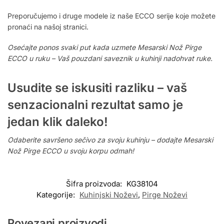
Preporučujemo i druge modele iz naše ECCO serije koje možete
pronaći na našoj stranici.
Osećajte ponos svaki put kada uzmete Mesarski Nož Pirge
ECCO u ruku – Vaš pouzdani saveznik u kuhinji nadohvat ruke.
Usudite se iskusiti razliku – vaš
senzacionalni rezultat samo je
jedan klik daleko!
Odaberite savršeno sečivo za svoju kuhinju – dodajte Mesarski
Nož Pirge ECCO u svoju korpu odmah!
Šifra proizvoda:
KG38104
Kategorije:
Kuhinjski Noževi
,
Pirge Noževi
Povezani proizvodi