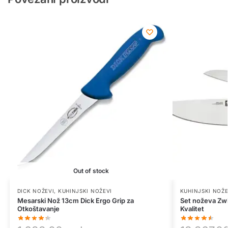
Out of stock
DICK NOŽEVI
,
KUHINJSKI NOŽEVI
KUHINJSKI NOŽE
Mesarski Nož 13cm Dick Ergo Grip za
Set noževa Zwil
Otkoštavanje
Kvalitet