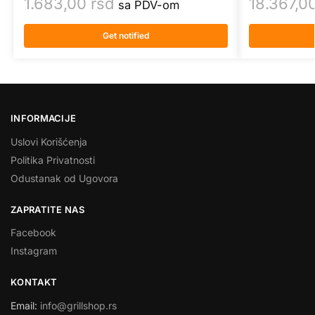
1.683,00
rsd
18.367,0
sa PDV-om
Get notified
INFORMACIJE
Uslovi Korišćenja
Politika Privatnosti
Odustanak od Ugovora
ZAPRATITE NAS
Facebook
Instagram
KONTAKT
Email:
info@grillshop.rs