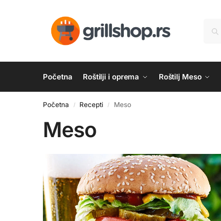
Početna
Roštilji i oprema
Roštilj Meso
Početna
Recepti
Meso
/
/
Meso