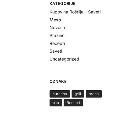
KATEGORIJE
Kupovina Roštilja – Saveti
Meso
Novosti
Praznici
Recepti
Saveti
Uncategorized
OZNAKE
curetina
grill
hrana
pita
Recepti