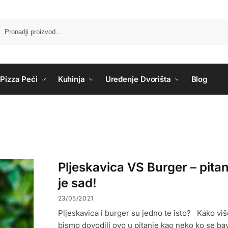
Pizza Peći
Kuhinja
Uređenje Dvorišta
Blog
Pljeskavica VS Burger – pitan
je sad!
23/05/2021
Pljeskavica i burger su jedno te isto? Kako vi
bismo dovodili ovo u pitanje kao neko ko se bav