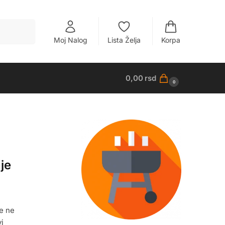
Pretraži
Moj Nalog
Lista Želja
Korpa
0,00
rsd
0
je
še ne
i