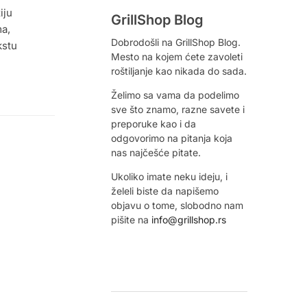
iju
GrillShop Blog
ma,
Dobrodošli na GrillShop Blog.
kstu
Mesto na kojem ćete zavoleti
roštiljanje kao nikada do sada.
Želimo sa vama da podelimo
sve što znamo, razne savete i
preporuke kao i da
odgovorimo na pitanja koja
nas najčešće pitate.
Ukoliko imate neku ideju, i
želeli biste da napišemo
objavu o tome, slobodno nam
pišite na
info@grillshop.rs