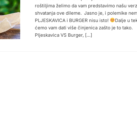
roštiljima želimo da vam predstavimo našu verz
shvatanja ove dileme. Jasno je, i polemike ne
PLJESKAVICA i BURGER nisu isto!
Dalje u te
ćemo vam dati više činjenica zašto je to tako.
Pljeskavica VS Burger, […]