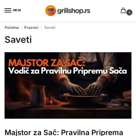
MENI
0
Početna
Praznici
Saveti
/
/
Saveti
Majstor za Sač: Pravilna Priprema