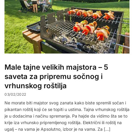
Male tajne velikih majstora – 5
saveta za pripremu sočnog i
vrhunskog roštilja
03/02/2022
Ne morate biti majstor svog zanata kako biste spremili sočan i
pikantan roštilj koji će se topiti u ustima. Tajna vrhunskog roštilja
je u dodacima i načinu spremanja. Pa hajde da vidimo šta se to
krije iza vrhunsko pripremljenog roštilja. Električni ili roštilj na
ugalj – na vama je Apsolutno, izbor je na vama. Za […]