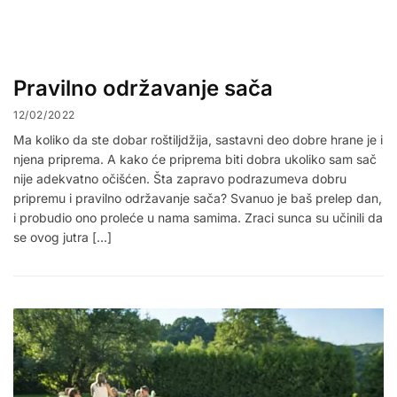
Pravilno održavanje sača
12/02/2022
Ma koliko da ste dobar roštiljdžija, sastavni deo dobre hrane je i
njena priprema. A kako će priprema biti dobra ukoliko sam sač
nije adekvatno očišćen. Šta zapravo podrazumeva dobru
pripremu i pravilno održavanje sača? Svanuo je baš prelep dan,
i probudio ono proleće u nama samima. Zraci sunca su učinili da
se ovog jutra […]