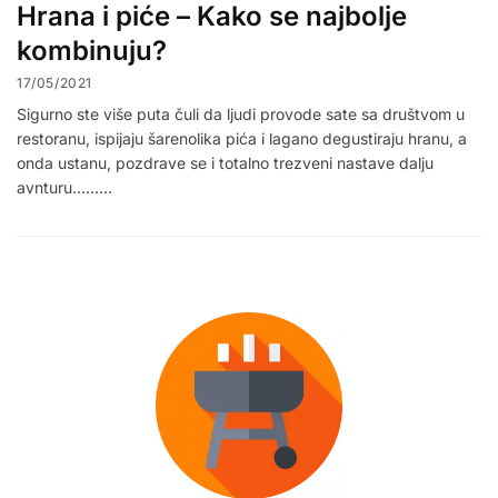
Hrana i piće – Kako se najbolje
kombinuju?
17/05/2021
Sigurno ste više puta čuli da ljudi provode sate sa društvom u
restoranu, ispijaju šarenolika pića i lagano degustiraju hranu, a
onda ustanu, pozdrave se i totalno trezveni nastave dalju
avnturu………