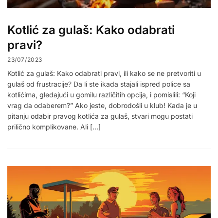
Kotlić za gulaš: Kako odabrati
pravi?
23/07/2023
Kotlić za gulaš: Kako odabrati pravi, ili kako se ne pretvoriti u
gulaš od frustracije? Da li ste ikada stajali ispred police sa
kotlićima, gledajući u gomilu različitih opcija, i pomislili: “Koji
vrag da odaberem?” Ako jeste, dobrodošli u klub! Kada je u
pitanju odabir pravog kotlića za gulaš, stvari mogu postati
prilično komplikovane. Ali […]