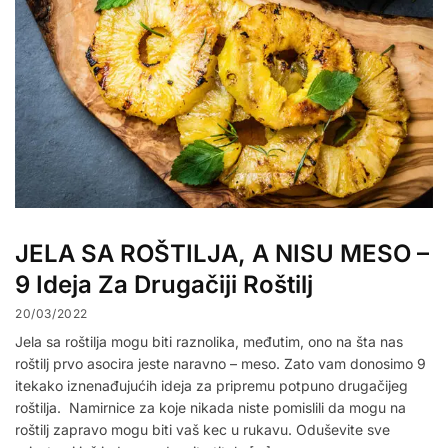
JELA SA ROŠTILJA, A NISU MESO –
9 Ideja Za Drugačiji Roštilj
20/03/2022
Jela sa roštilja mogu biti raznolika, međutim, ono na šta nas
roštilj prvo asocira jeste naravno – meso. Zato vam donosimo 9
itekako iznenađujućih ideja za pripremu potpuno drugačijeg
roštilja. Namirnice za koje nikada niste pomislili da mogu na
roštilj zapravo mogu biti vaš kec u rukavu. Oduševite sve