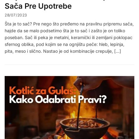
Sača Pre Upotrebe
28/07/2023
Šta je to sač? Pre nego što pređemo na pravilnu pripremu sača,
hajde da se malo podsetimo šta je to sač i zašto je on toliko
poseban. Sač ili peka je metalni, keramički ili zemljani poklopac
sfernog oblika, pod kojim se na ognjištu peče: hleb, lepinja,
pita, meso i slično. Nastao je od kombinacije crepulje, […]