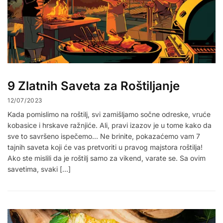
9 Zlatnih Saveta za Roštiljanje
12/07/2023
Kada pomislimo na roštilj, svi zamišljamo sočne odreske, vruće
kobasice i hrskave ražnjiće. Ali, pravi izazov je u tome kako da
sve to savršeno ispečemo… Ne brinite, pokazaćemo vam 7
tajnih saveta koji će vas pretvoriti u pravog majstora roštilja!
Ako ste mislili da je roštilj samo za vikend, varate se. Sa ovim
savetima, svaki […]