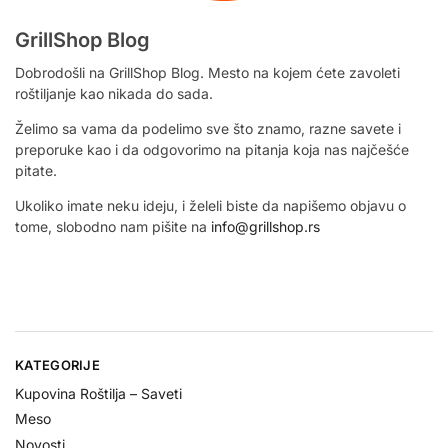
GrillShop Blog
Dobrodošli na GrillShop Blog. Mesto na kojem ćete zavoleti
roštiljanje kao nikada do sada.
Želimo sa vama da podelimo sve što znamo, razne savete i
preporuke kao i da odgovorimo na pitanja koja nas najčešće
pitate.
Ukoliko imate neku ideju, i želeli biste da napišemo objavu o
tome, slobodno nam pišite na
info@grillshop.rs
KATEGORIJE
Kupovina Roštilja – Saveti
Meso
Novosti