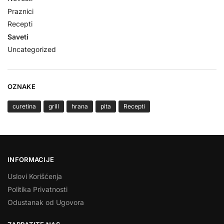
Praznici
Recepti
Saveti
Uncategorized
OZNAKE
curetina
grill
hrana
pita
Recepti
INFORMACIJE
Uslovi Korišćenja
Politika Privatnosti
Odustanak od Ugovora