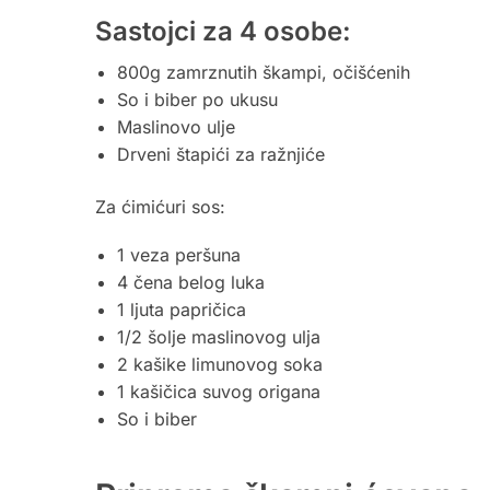
Sastojci za 4 osobe:
800g zamrznutih škampi, očišćenih
So i biber po ukusu
Maslinovo ulje
Drveni štapići za ražnjiće
Za ćimićuri sos:
1 veza peršuna
4 čena belog luka
1 ljuta papričica
1/2 šolje maslinovog ulja
2 kašike limunovog soka
1 kašičica suvog origana
So i biber