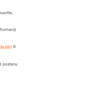
osolite,
formaciji
na plin
ili
ne postanu