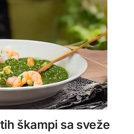
tih škampi sa sveže