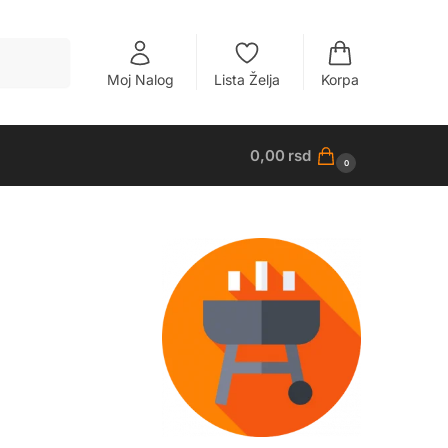
Pretraži
Moj Nalog
Lista Želja
Korpa
0,00
rsd
0