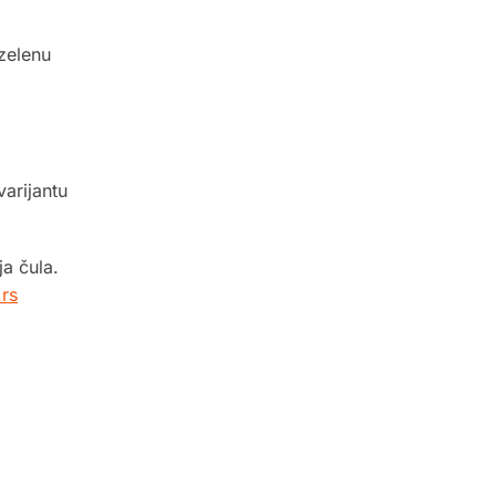
 zelenu
varijantu
ja čula.
.rs