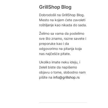
GrillShop Blog
Dobrodošli na GrillShop Blog.
Mesto na kojem ćete zavoleti
roštiljanje kao nikada do sada.
Želimo sa vama da podelimo
sve što znamo, razne savete i
preporuke kao i da
odgovorimo na pitanja koja
nas najčešće pitate.
Ukoliko imate neku ideju, i
želeli biste da napišemo
objavu o tome, slobodno nam
pišite na
info@grillshop.rs