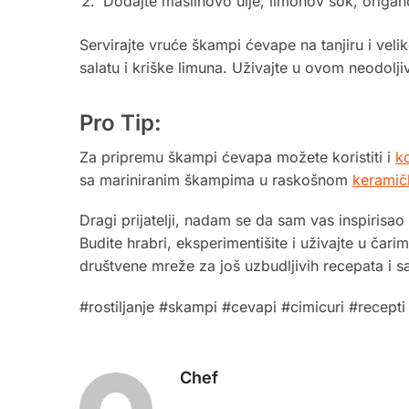
Dodajte maslinovo ulje, limonov sok, origano
Servirajte vruće škampi ćevape na tanjiru i veli
salatu i kriške limuna. Uživajte u ovom neodoljiv
Pro Tip:
Za pripremu škampi ćevapa možete koristiti i
ko
sa mariniranim škampima u raskošnom
keramič
Dragi prijatelji, nadam se da sam vas inspirisao
Budite hrabri, eksperimentišite i uživajte u čari
društvene mreže za još uzbudljivih recepata i sa
#rostiljanje #skampi #cevapi #cimicuri #recept
Chef