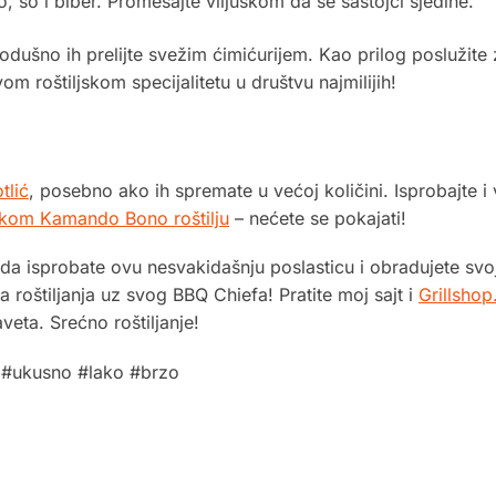
, so i biber. Promešajte viljuškom da se sastojci sjedine.
kodušno ih prelijte svežim ćimićurijem. Kao prilog poslužite
om roštiljskom specijalitetu u društvu najmilijih!
tlić
, posebno ako ih spremate u većoj količini. Isprobajte i 
kom Kamando Bono roštilju
– nećete se pokajati!
 da isprobate ovu nesvakidašnju poslasticu i obradujete svo
ma roštiljanja uz svog BBQ Chiefa! Pratite moj sajt i
Grillshop
veta. Srećno roštiljanje!
i #ukusno #lako #brzo