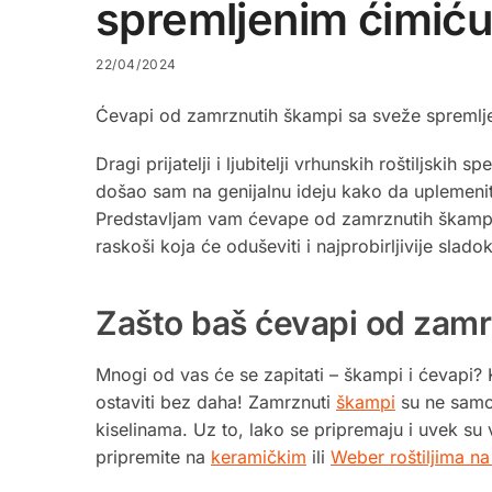
spremljenim ćimiću
22/04/2024
Ćevapi od zamrznutih škampi sa sveže spremlj
Dragi prijatelji i ljubitelji vrhunskih roštiljskih
došao sam na genijalnu ideju kako da uplemenite
Predstavljam vam ćevape od zamrznutih škampi 
raskoši koja će oduševiti i najprobirljivije slado
Zašto baš ćevapi od zamr
Mnogi od vas će se zapitati – škampi i ćevapi?
ostaviti bez daha! Zamrznuti
škampi
su ne samo 
kiselinama. Uz to, lako se pripremaju i uvek su
pripremite na
keramičkim
ili
Weber roštiljima na