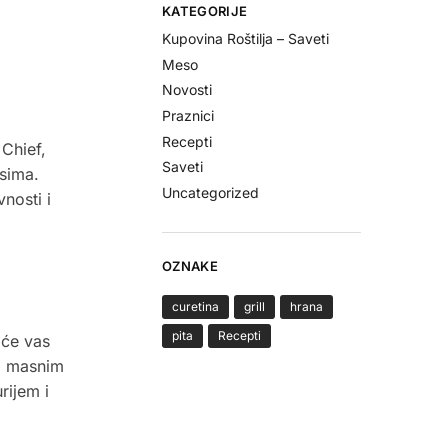
KATEGORIJE
Kupovina Roštilja – Saveti
Meso
Novosti
Praznici
Recepti
 Chief,
Saveti
usima.
Uncategorized
nosti i
OZNAKE
curetina
grill
hrana
pita
Recepti
 će vas
-3 masnim
rijem i