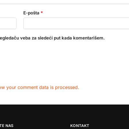
E-pošta
*
regledaču veba za sledeći put kada komentarišem.
ow your comment data is processed.
TE NAS
KONTAKT