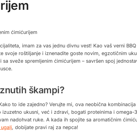
rijem
enim ćimićurijem
 specijaliteta, imam za vas jednu divnu vest! Kao vaš verni BBQ
 svoje roštiljanje i iznenadite goste novim, egzotičnim uk
sa sveže spremljenim ćimićurijem – savršen spoj jednostav
kusce.
znutih škampi?
 Kako to ide zajedno? Verujte mi, ova neobična kombinacija
izuzetno ukusni, već i zdravi, bogati proteinima i omega
 vam nadohvat ruke. A kada ih spojite sa aromatičnim ćimiću
 ugalj
, dobijate pravi raj za nepca!