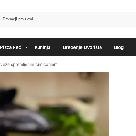
Pizza Peći
Kuhinja
Uređenje Dvorišta
Blog
veže spremljenim ćimićurijem