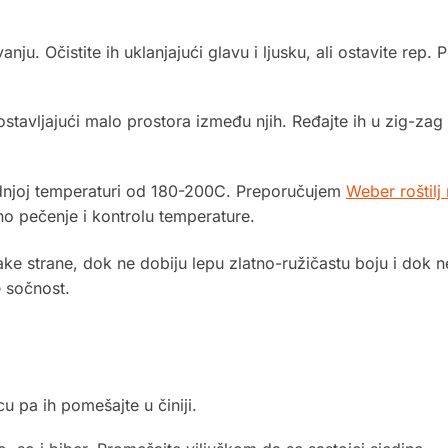
 Očistite ih uklanjajući glavu i ljusku, ali ostavite rep. P
tavljajući malo prostora između njih. Ređajte ih u zig-zag 
rednjoj temperaturi od 180-200C. Preporučujem
Weber roštilj 
 pečenje i kontrolu temperature.
e strane, dok ne dobiju lepu zlatno-ružičastu boju i dok 
 sočnost.
icu pa ih pomešajte u činiji.