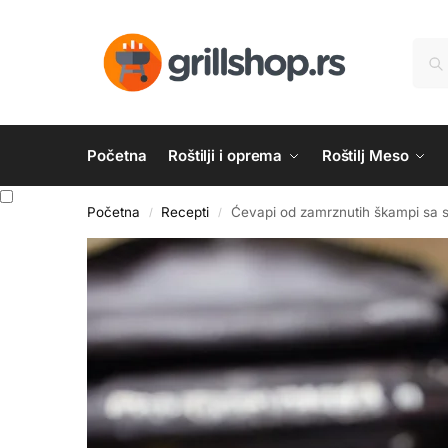
Početna
Roštilji i oprema
Roštilj Meso
Početna
Recepti
Ćevapi od zamrznutih škampi sa s
/
/