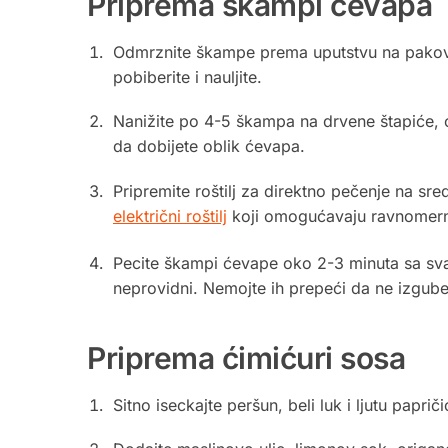
Priprema škampi ćevapa
Odmrznite škampe prema uputstvu na pakovanju.
pobiberite i nauljite.
Nanižite po 4-5 škampa na drvene štapiće, os
da dobijete oblik ćevapa.
Pripremite roštilj za direktno pečenje na s
električni roštilj
koji omogućavaju ravnomerno
Pecite škampi ćevape oko 2-3 minuta sa svak
neprovidni. Nemojte ih prepeći da ne izgube
Priprema ćimićuri sosa
Sitno iseckajte peršun, beli luk i ljutu paprič