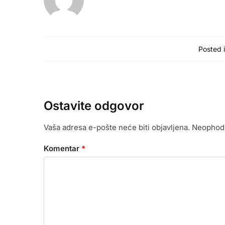
Posted i
Ostavite odgovor
Vaša adresa e-pošte neće biti objavljena.
Neophodn
Komentar
*