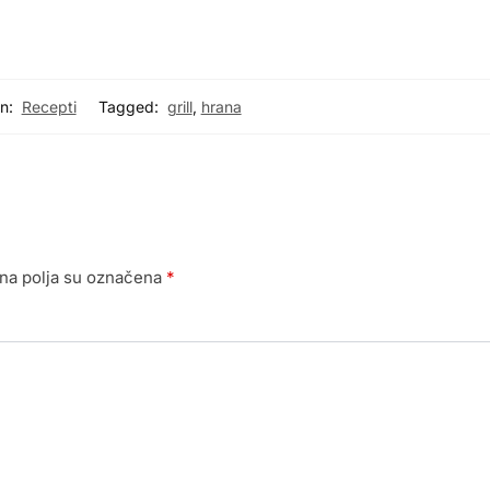
n:
Recepti
Tagged:
grill
,
hrana
a polja su označena
*